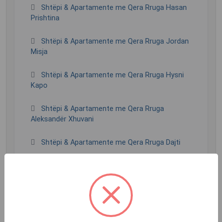
Shtëpi & Apartamente me Qera Rruga Hasan
Prishtina
Shtëpi & Apartamente me Qera Rruga Jordan
Misja
Shtëpi & Apartamente me Qera Rruga Hysni
Kapo
Shtëpi & Apartamente me Qera Rruga
Aleksandër Xhuvani
Shtëpi & Apartamente me Qera Rruga Dajti
Shtëpi & Apartamente me Qera Rruga 28
Nëntori
Shtëpi & Apartamente me Qera Rruga Ndre
Mjeda