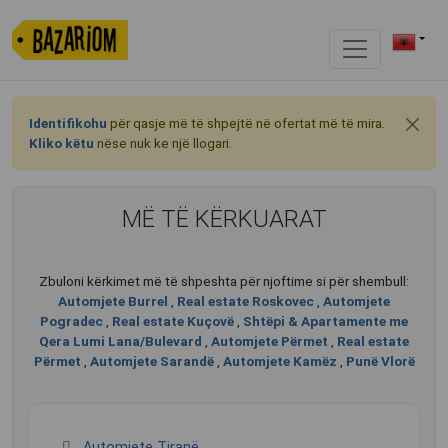
Identifikohu
për qasje më të shpejtë në ofertat më të mira.
Kliko këtu
nëse nuk ke një llogari.
MË TË KËRKUARAT
Zbuloni kërkimet më të shpeshta për njoftime si për shembull:
Automjete Burrel
,
Real estate Roskovec
,
Automjete
Pogradec
,
Real estate Kuçovë
,
Shtëpi & Apartamente me
Qera Lumi Lana/Bulevard
,
Automjete Përmet
,
Real estate
Përmet
,
Automjete Sarandë
,
Automjete Kamëz
,
Punë Vlorë
Automjete Tiranë