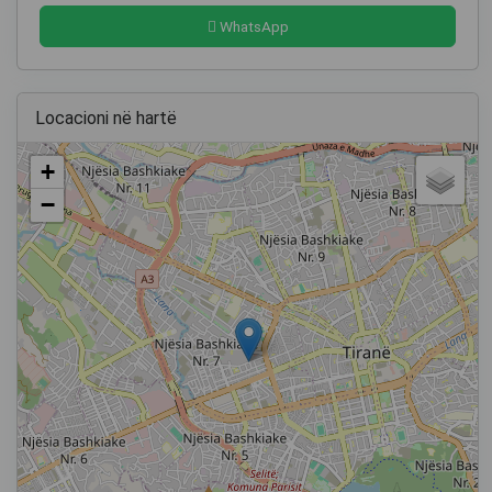
WhatsApp
Locacioni në hartë
+
−