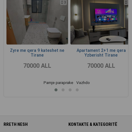
5
3
5
Zyre me qera 9 kateshet ne
Apartament 2+1 me qera
Tirane
Yzberisht Tirane
70000 ALL
70000 ALL
Pamje paraprake
Vazhdo
RRETH NESH
KONTAKTE & KATEGORITË