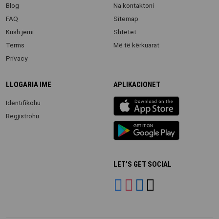
Blog
Na kontaktoni
FAQ
Sitemap
Kush jemi
Shtetet
Terms
Më të kërkuarat
Privacy
LLOGARIA IME
APLIKACIONET
iOS
Identifikohu
app
Regjistrohu
Android
App
LET’S GET SOCIAL