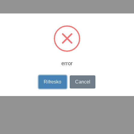
error
Rifresko
Cancel