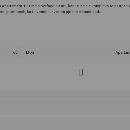
 Apartament 1+1 me siperfaqe 60 m2, kati i 6 ne nje kompleks te ri Organi
enti jepet bosh, ka te vendosur vetem pjesen e kundrabufes.
60
Lloji
Apartam