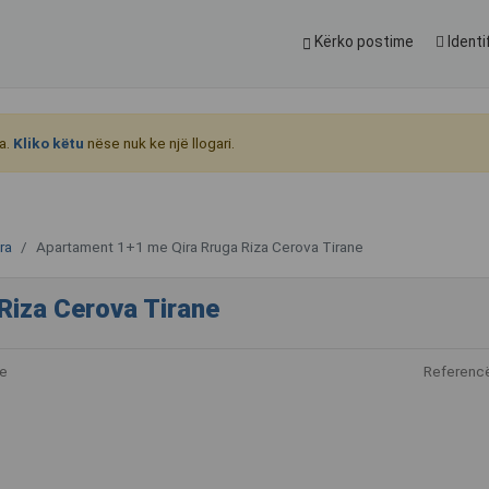
Kërko postime
Identi
a.
Kliko këtu
nëse nuk ke një llogari.
ra
Apartament 1+1 me Qira Rruga Riza Cerova Tirane
Riza Cerova Tirane
e
Referenc