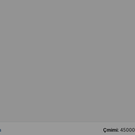
a
Çmimi:
45000