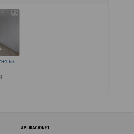
1
1+1 tek
R
APLIKACIONET