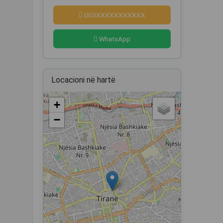
003XXXXXXXXXXX
WhatsApp
Locacioni në hartë
+
−