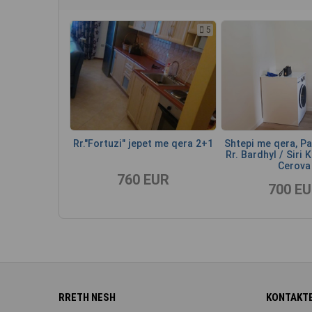
5
Rr."Fortuzi" jepet me qera 2+1
Shtepi me qera, Pal
Rr. Bardhyl / Siri 
Cerova
760 EUR
700 E
RRETH NESH
KONTAKTE