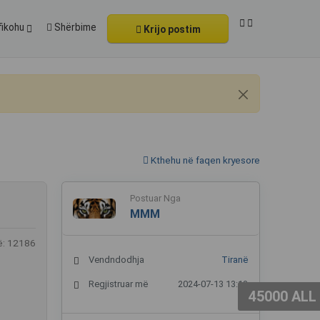
fikohu
Shërbime
Krijo postim
Kthehu në faqen kryesore
Postuar Nga
MMM
ë: 12186
Vendndodhja
Tiranë
Regjistruar më
2024-07-13 13:13
45000 ALL