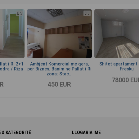
5
3
lat i Ri 2+1
Ambjent Komercial me qera,
Shitet apartament 
Kodra / Riza
per Biznes, Banim ne Pallat i Ri
Fresku
zona: Stac...
78000 EU
UR
450 EUR
 & KATEGORITË
LLOGARIA IME