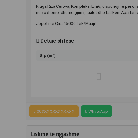
Rruga Riza Cerova, Kompleksi Emi6, disponojme per qira
ne soxhorno, dhome gjumi, tualet dhe ballkon. Apartam
Jepet me Qira 45000 Lek/Muaji!
Detaje shtesë
Sip (m²)
003XXXXXXXXXXX
WhatsApp
Listime të ngjashme