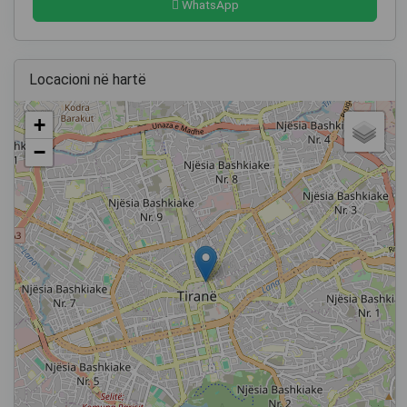
WhatsApp
Locacioni në hartë
+
−