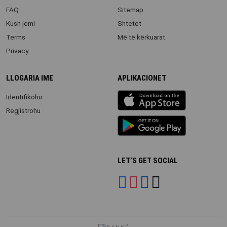
FAQ
Sitemap
Kush jemi
Shtetet
Terms
Më të kërkuarat
Privacy
LLOGARIA IME
APLIKACIONET
iOS
Identifikohu
app
Regjistrohu
Android
App
LET’S GET SOCIAL