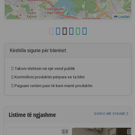
Leaflet
Këshilla sigurie për blerësit
Takoni shitësin në një vend publik
Kontrolloni produktin përpara se ta blini
Paguani vetëm pasi të keni marrë produktin
Listime të ngjashme
SHIKO MË SHUMË
2
4
5