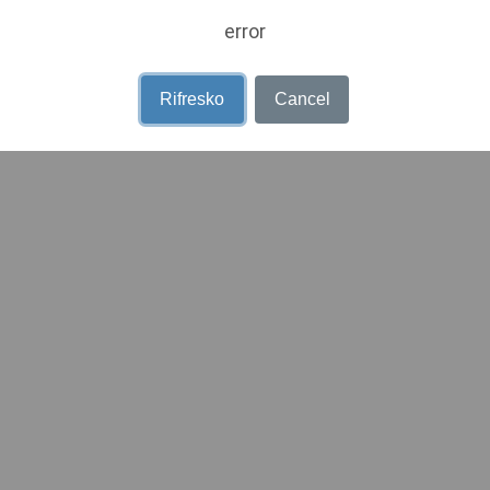
error
Rifresko
Cancel