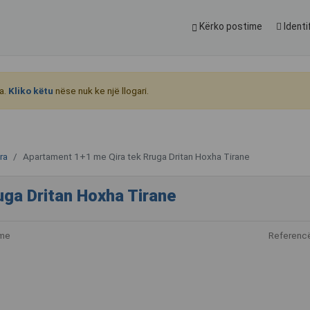
Kërko postime
Identi
a.
Kliko këtu
nëse nuk ke një llogari.
ra
Apartament 1+1 me Qira tek Rruga Dritan Hoxha Tirane
ga Dritan Hoxha Tirane
ime
Referenc