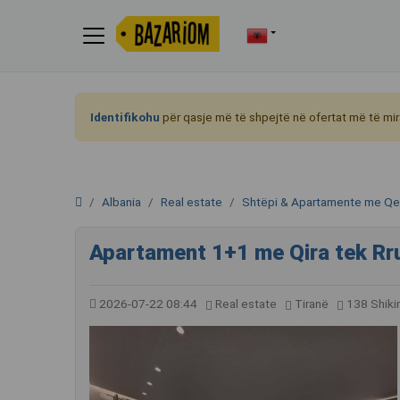
Identifikohu
për qasje më të shpejtë në ofertat më të mir
Albania
Real estate
Shtëpi & Apartamente me Qe
Apartament 1+1 me Qira tek Rru
2026-07-22 08:44
Real estate
Tiranë
138 Shik