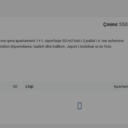
Çmimi:
550
 me qera apartament 1+1, siperfaqe 50 m2 kati i 2 pallat i ri me ashensor.
dori shperndares, tualeti dhe ballkon. Jepet i mobiluar si ne foto.
50
Lloji
Apartam