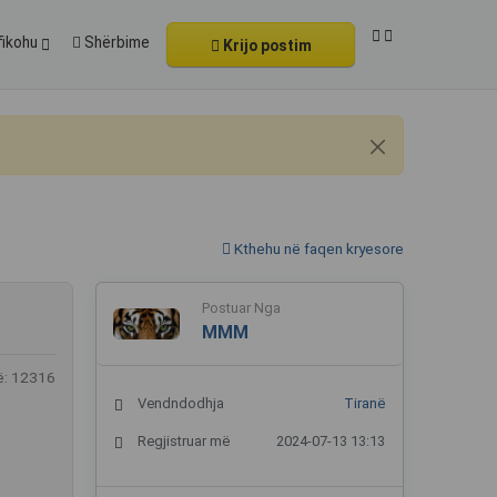
fikohu
Shërbime
Krijo postim
Kthehu në faqen kryesore
Postuar Nga
MMM
ë: 12316
Vendndodhja
Tiranë
Regjistruar më
2024-07-13 13:13