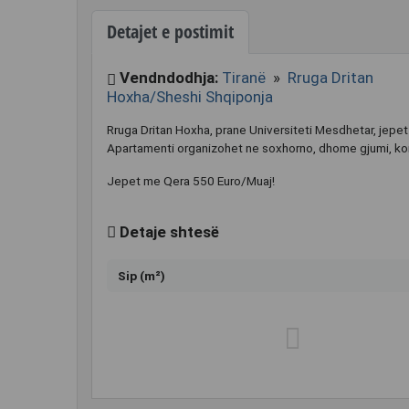
Detajet e postimit
Vendndodhja:
Tiranë
»
Rruga Dritan
Hoxha/Sheshi Shqiponja
Rruga Dritan Hoxha, prane Universiteti Mesdhetar, jepet
Apartamenti organizohet ne soxhorno, dhome gjumi, korri
Jepet me Qera 550 Euro/Muaj!
Detaje shtesë
Sip (m²)