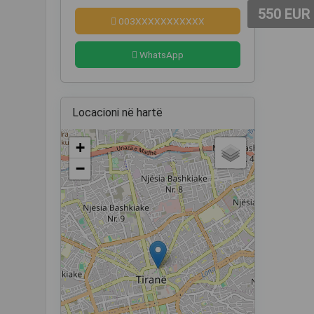
550 EUR
003XXXXXXXXXXX
WhatsApp
Locacioni në hartë
+
−