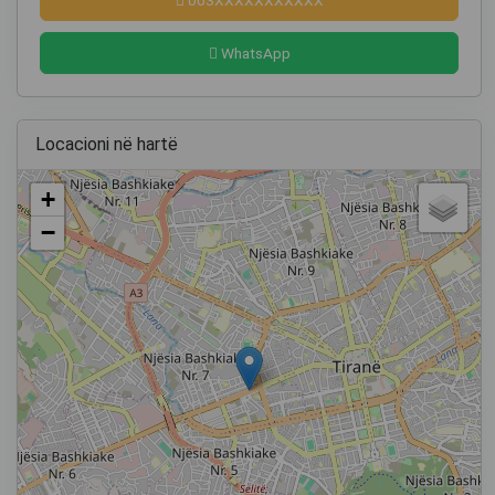
WhatsApp
Locacioni në hartë
+
−