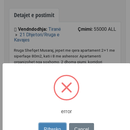
Detajet e postimit
Vendndodhja:
Tiranë
Çmimi:
55000 ALL
»
21 Dhjetori/Rruga e
Kavajes
Rruga Shefqet Musaraj, jepet me qera apartament 2+1 me
siperfaqe 80m2, kati i 8 me ashensor. Apartamenti
organizohet nga soxhorno, 2 dhoma gjumi, korridori
shperndares ,tualeti dhe ballkon. Apartamenti jepet si ne
foto.
Jepet me qera 55 000 Leke/Muaj!
Detaje shtesë
error
Sip (m²)
80
Lloji
Apartament
Rifresko
Cancel