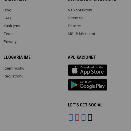
Blog
Na kontaktoni
FAQ
Sitemap
Kush jemi
Shtetet
Terms
Më të kërkuarat
Privacy
LLOGARIA IME
APLIKACIONET
iOS
Identifikohu
app
Regjistrohu
Android
App
LET’S GET SOCIAL