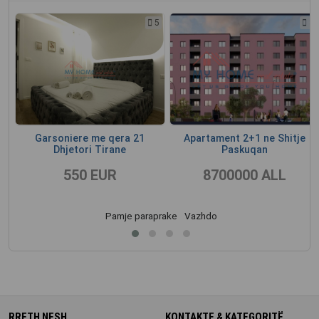
3
5
3
Garsoniere me qera 21
Apartament 2+1 ne Shitje
Dhjetori Tirane
Paskuqan
550 EUR
8700000 ALL
Pamje paraprake
Vazhdo
RRETH NESH
KONTAKTE & KATEGORITË