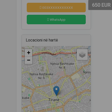
650 EUR
003XXXXXXXXXXX
WhatsApp
Locacioni në hartë
+
−