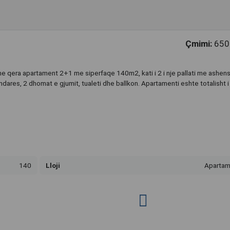
Çmimi:
650
e qera apartament 2+1 me siperfaqe 140m2, kati i 2 i nje pallati me ashens
dares, 2 dhomat e gjumit, tualeti dhe ballkon. Apartamenti eshte totalisht i
140
Lloji
Apartam