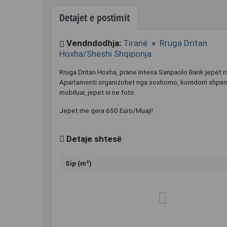
Detajet e postimit
Vendndodhja:
Tiranë
»
Rruga Dritan
Hoxha/Sheshi Shqiponja
Rruga Dritan Hoxha, prane Intesa Sanpaolo Bank jepet m
Apartamenti organizohet nga soxhorno, korridorri shpern
mobiluar, jepet si ne foto.
Jepet me qera 650 Euro/Muaji!
Detaje shtesë
Sip (m²)