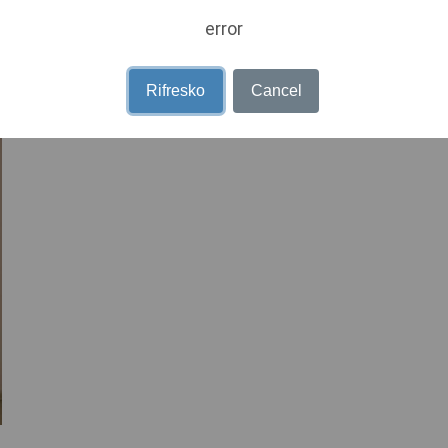
error
Rifresko
Cancel