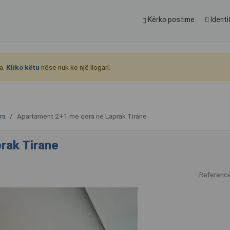
Kërko postime
Identi
a.
Kliko këtu
nëse nuk ke një llogari.
ra
Apartament 2+1 me qera ne Laprak Tirane
rak Tirane
Referenc