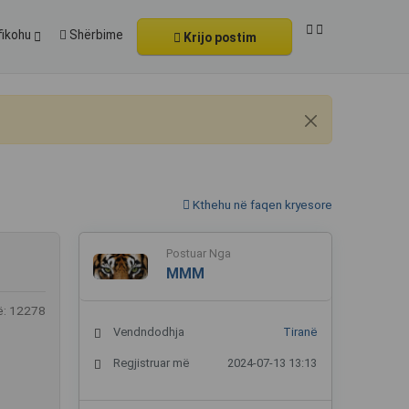
fikohu
Shërbime
Krijo postim
Kthehu në faqen kryesore
Postuar Nga
MMM
ë: 12278
Vendndodhja
Tiranë
Regjistruar më
2024-07-13 13:13