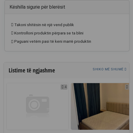
Këshilla sigurie për blerësit
Takoni shitësin në një vend publik
Kontrolloni produktin përpara se ta blini
Paguani vetëm pasi të keni marrë produktin
Listime të ngjashme
SHIKO MË SHUMË
5
4
4