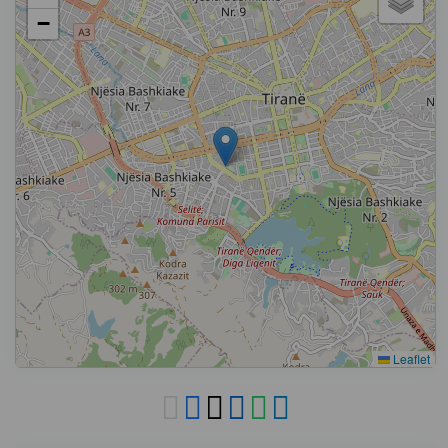
−
Leaflet