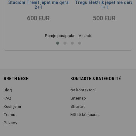
+1
Stacioni Trenit jepet me qera
Tregu Elektrik jepet me qera
2+1
1+1
600 EUR
500 EUR
Pamje paraprake
Vazhdo
RRETH NESH
KONTAKTE & KATEGORITË
Blog
Na kontaktoni
FAQ
Sitemap
Kush jemi
Shtetet
Terms
Më të kërkuarat
Privacy