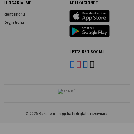
LLOGARIA IME
APLIKACIONET
iOS
Identifikohu
app
Regjistrohu
Android
App
LET’S GET SOCIAL
© 2026 Bazariom. Të gjitha të drejtat e rezervuara.