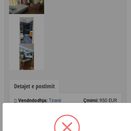
Detajet e postimit
Vendndodhja:
Tiranë
Çmimi:
950 EUR
»
Komuna e
Parisit/Stadiumi
Dinamo
Komuna e Parisit, prane German Computers, disponojme