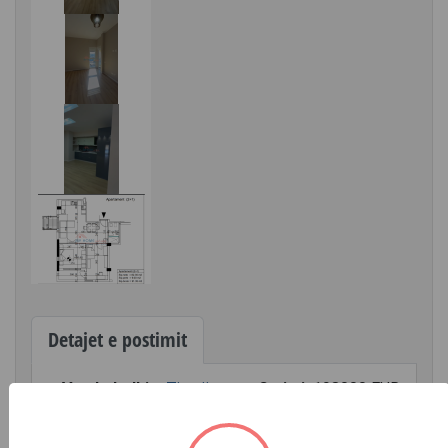
Detajet e postimit
Vendndodhja:
Tiranë
Çmimi:
198000 EUR
»
Oxhaku
Rruga Xhanfize Keko tek Oxhaku shitet apartament 2+1