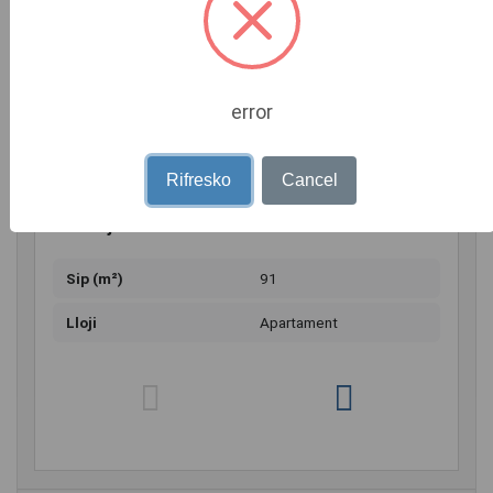
me siperfaqe 91.35m2, kati 7 pallat i ri me ashensor.
Apartamenti eshte i organizuar nga soxhorno, 2 dhoma
gjumi, tualet, korridor dhe ballkon. Apartamenti eshte i
saporestauruar nga e para duke filluar nga instalime
elektrike, hidraulike, dyer, dritare, parket etj. Shitet edhe
error
me kredi.
Shitet 198 000 Euro
Rifresko
Cancel
Detaje shtesë
Sip (m²)
91
Lloji
Apartament