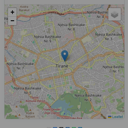
+
−
Leaflet