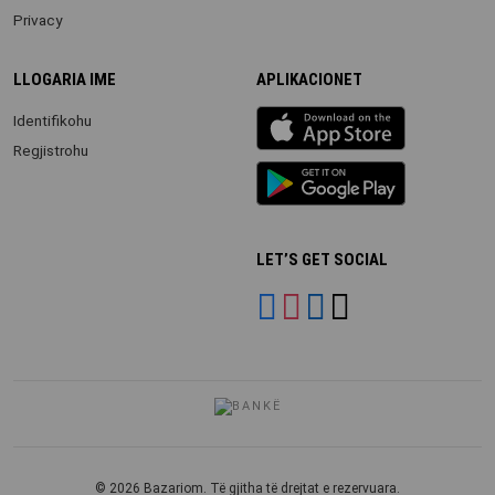
Privacy
LLOGARIA IME
APLIKACIONET
iOS
Identifikohu
app
Regjistrohu
Android
App
LET’S GET SOCIAL
© 2026 Bazariom. Të gjitha të drejtat e rezervuara.