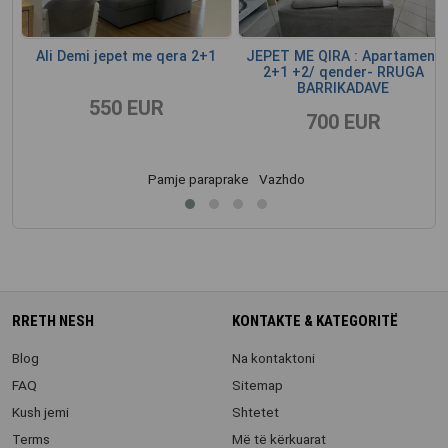
mi
Ali Demi jepet me qera 2+1
JEPET ME QIRA : Apartament
ne
2+1 +2/ qender- RRUGA
BARRIKADAVE
550 EUR
700 EUR
Pamje paraprake
Vazhdo
RRETH NESH
KONTAKTE & KATEGORITË
Blog
Na kontaktoni
FAQ
Sitemap
Kush jemi
Shtetet
Terms
Më të kërkuarat