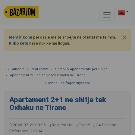
Identifikohu
për qasje më të shpejtë në ofertat më të mira.
Kliko këtu
nëse nuk ke një llogari.
Albania
Real estate
Shtëpi & Apartamente për Shitje
Apartament 2+1 ne shitje tek Oxhaku ne Tirane
Kthehu në faqen kryesore
Apartament 2+1 ne shitje tek
Oxhaku ne Tirane
2026-07-22 08:25
Real estate
Tiranë
34 Shikime
Referencë: 12294