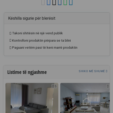
Këshilla sigurie për blerësit
Takoni shitësin në një vend publik
Kontrolloni produktin përpara se ta blini
Paguani vetëm pasi të keni marrë produktin
Listime të ngjashme
SHIKO MË SHUMË
2
5
5