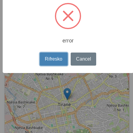
WhatsApp
Locacioni në hartë
error
+
−
Rifresko
Cancel