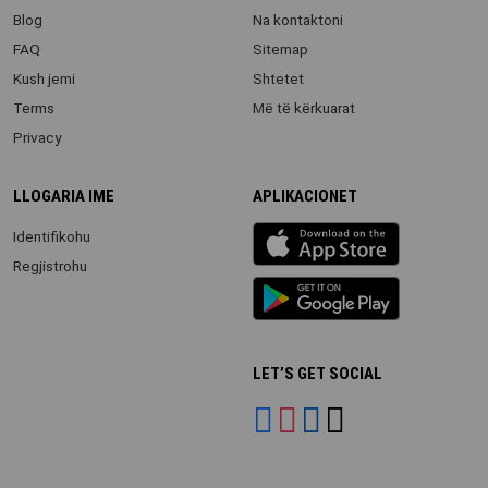
Blog
Na kontaktoni
FAQ
Sitemap
Kush jemi
Shtetet
Terms
Më të kërkuarat
Privacy
LLOGARIA IME
APLIKACIONET
iOS
Identifikohu
app
Regjistrohu
Android
App
LET’S GET SOCIAL