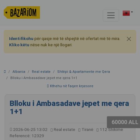
Identifikohu
për qasje më të shpejtë në ofertat më të mira.
Kliko këtu
nëse nuk ke një llogari.
Albania
Real estate
Shtëpi & Apartamente me Qera
Blloku i Ambasadave jepet me qera 1+1
Kthehu në faqen kryesore
Blloku i Ambasadave jepet me qera
1+1
60000 ALL
2026-06-25 13:02
Real estate
Tiranë
112 Shikime
Referencë: 12329