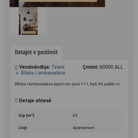
Detajet e postimit
Vendndodhja:
Tiranë
Çmimi:
60000 ALL
»
Blloku I ambasadave
Blloku i Ambasadave jepet me qera 1+1, kati VII, pallat i ri.
Detaje shtesë
Sip (m²)
65
Lloji
Apartament