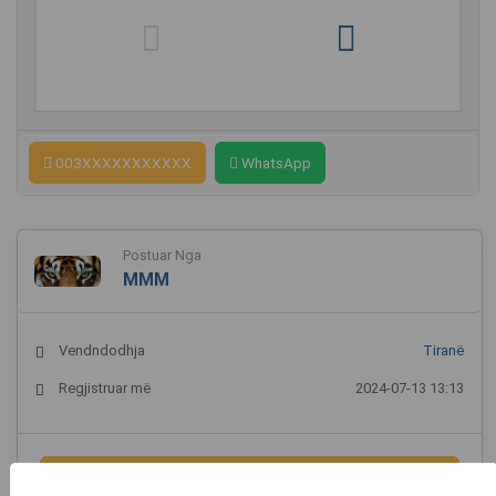
003XXXXXXXXXXX
WhatsApp
Postuar Nga
MMM
Vendndodhja
Tiranë
Regjistruar më
2024-07-13 13:13
003XXXXXXXXXXX