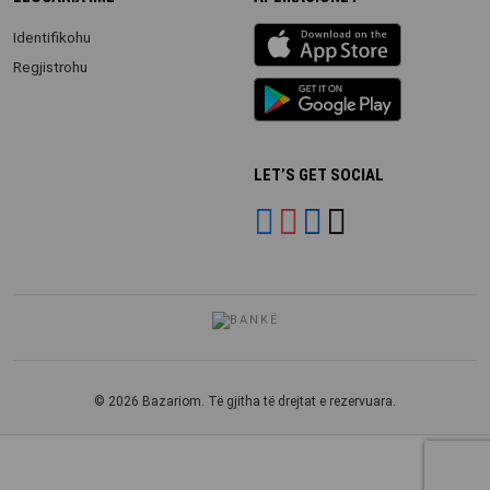
iOS
Identifikohu
app
Regjistrohu
Android
App
LET’S GET SOCIAL
© 2026 Bazariom. Të gjitha të drejtat e rezervuara.