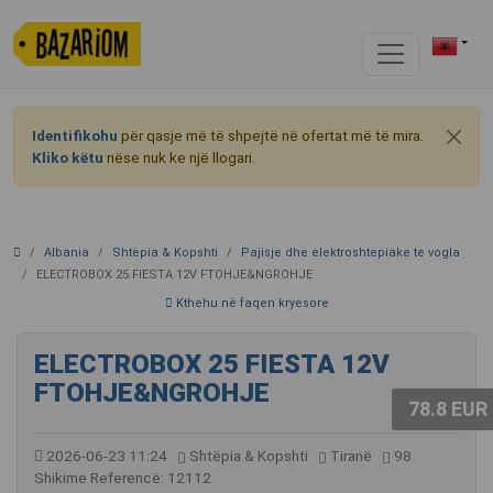
Identifikohu
për qasje më të shpejtë në ofertat më të mira.
Kliko këtu
nëse nuk ke një llogari.
Albania
Shtëpia & Kopshti
Pajisje dhe elektroshtepiake te vogla
ELECTROBOX 25 FIESTA 12V FTOHJE&NGROHJE
Kthehu në faqen kryesore
ELECTROBOX 25 FIESTA 12V
FTOHJE&NGROHJE
78.8 EUR
2026-06-23 11:24
Shtëpia & Kopshti
Tiranë
98
Shikime
Referencë: 12112