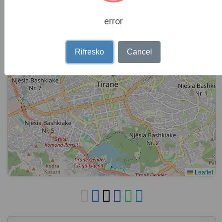
−
error
Rifresko
Cancel
Leaflet