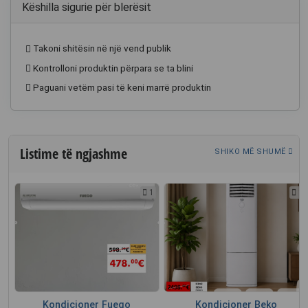
Këshilla sigurie për blerësit
Takoni shitësin në një vend publik
Kontrolloni produktin përpara se ta blini
Paguani vetëm pasi të keni marrë produktin
Listime të ngjashme
SHIKO MË SHUMË
1
1
1
A
Kondicioner Fuego
Kondicioner Beko