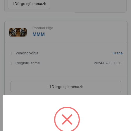
Dërgo një mesazh
Postuar Nga
MMM
Vendndodhja
Tiranë
Regjistruar më
2024-07-13 13:13
Dërgo një mesazh
Locacioni në hartë
+