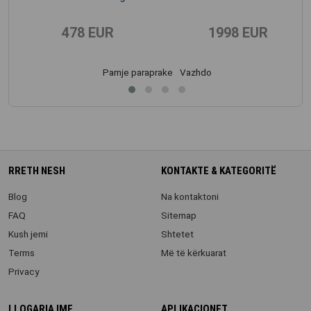
478 EUR
1998 EUR
Pamje paraprake
Vazhdo
RRETH NESH
KONTAKTE & KATEGORITË
Blog
Na kontaktoni
FAQ
Sitemap
Kush jemi
Shtetet
Terms
Më të kërkuarat
Privacy
LLOGARIA IME
APLIKACIONET