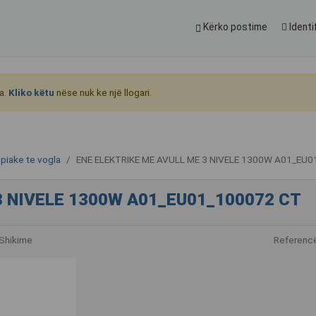
Kërko postime
Identi
a.
Kliko këtu
nëse nuk ke një llogari.
epiake te vogla
ENE ELEKTRIKE ME AVULL ME 3 NIVELE 1300W A01_EU
3 NIVELE 1300W A01_EU01_100072 CT
Shikime
Referenc