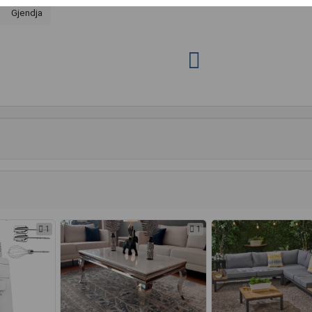
Gjendja
1
1