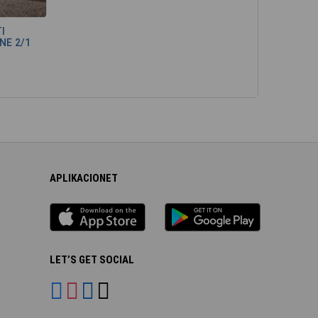
I
NE 2/1
APLIKACIONET
iOS
Android
app
App
LET’S GET SOCIAL