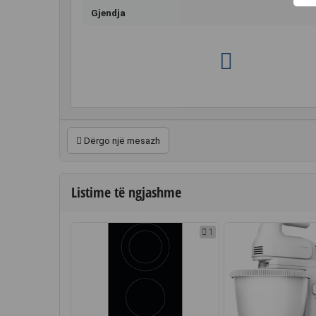
Gjendja
Dërgo një mesazh
Listime të ngjashme
1