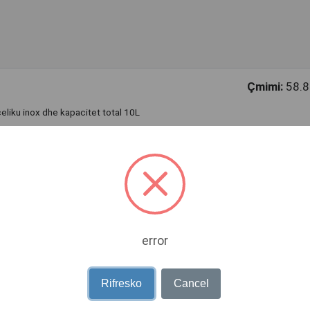
Çmimi:
58.8
liku inox dhe kapacitet total 10L
300W që i gatuan pjatat tuaja në mënyrë efikase
timit deri në 3 pjata në të njëjtën kohë falë 3 enëve të tij (1 rezervuar + 2
atë funksionimit
error
aqe të lehta për tu pastruar
Rifresko
Cancel