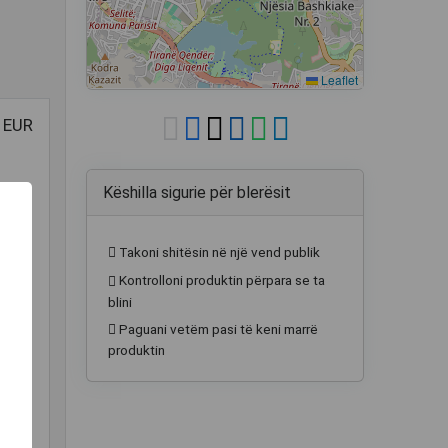
Leaflet
 EUR
Këshilla sigurie për blerësit
Takoni shitësin në një vend publik
Kontrolloni produktin përpara se ta
blini
Paguani vetëm pasi të keni marrë
produktin