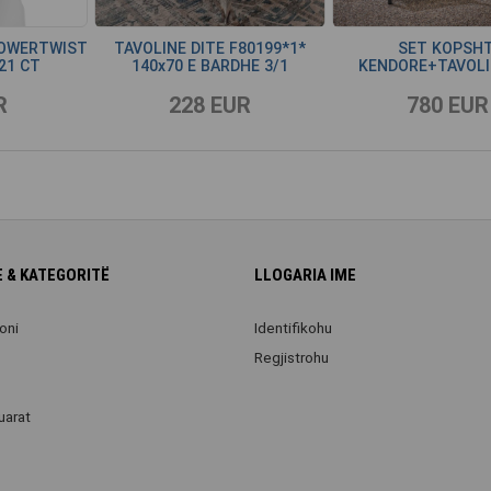
POWERTWIST
TAVOLINE DITE F80199*1*
SET KOPSHT
21 CT
140x70 E BARDHE 3/1
KENDORE+TAVOLI
R
228 EUR
780 EUR
 & KATEGORITË
LLOGARIA IME
oni
Identifikohu
Regjistrohu
uarat