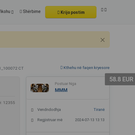
fikohu
Shërbime
Krijo postim
Kthehu në faqen kryesore
01_100072 CT
58.8 EUR
Postuar Nga
MMM
ë: 12355
Vendndodhja
Tiranë
Regjistruar më
2024-07-13 13:13