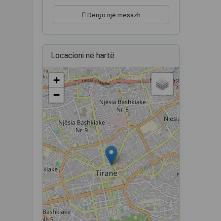
Dërgo një mesazh
Locacioni në hartë
+
−