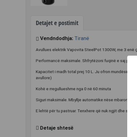
Detajet e postimit
Vendndodhja:
Tiranë
Avullues elektrik Vapovita SteelPot 1300W, me 3 enë çe
Performancë maksimale. Shfrytëzoni fuqinë e saj prej 1
Kapacitet i madh total prej 10 L. Ju ofron mundësinë e ga
avullore)
Kohë e rregullueshme nga 0 në 60 minuta
Siguri maksimale. Mbyllje automatike nëse mbaron uji gj
E lehtë për tu pastruar. Tenxhere që nuk ngjit dhe sipërf
Detaje shtesë