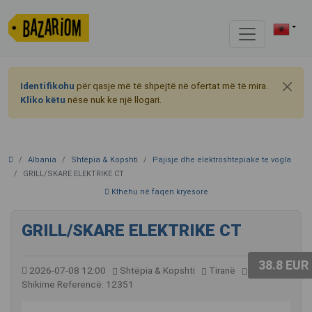
Identifikohu
për qasje më të shpejtë në ofertat më të mira.
Kliko këtu
nëse nuk ke një llogari.
Albania
Shtëpia & Kopshti
Pajisje dhe elektroshtepiake te vogla
GRILL/SKARE ELEKTRIKE CT
Kthehu në faqen kryesore
GRILL/SKARE ELEKTRIKE CT
38.8 EUR
2026-07-08 12:00
Shtëpia & Kopshti
Tiranë
86
Shikime
Referencë: 12351