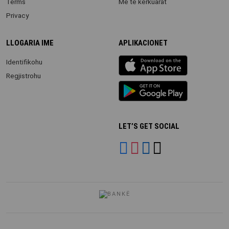
Terms
Më të kërkuarat
Privacy
LLOGARIA IME
APLIKACIONET
iOS
Identifikohu
app
Regjistrohu
Android
App
LET’S GET SOCIAL