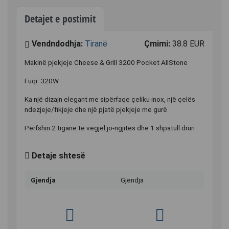
Detajet e postimit
Vendndodhja:
Tiranë
Çmimi:
38.8 EUR
Makinë pjekjeje Cheese & Grill 3200 Pocket AllStone
Fuqi 320W
Ka një dizajn elegant me sipërfaqe çeliku inox, një çelës
ndezjeje/fikjeje dhe një pjatë pjekjeje me gurë
Përfshin 2 tiganë të vegjël jo-ngjitës dhe 1 shpatull druri
Detaje shtesë
Gjendja
Gjendja