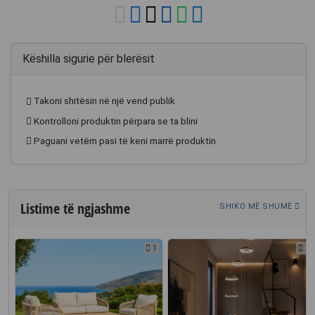
Këshilla sigurie për blerësit
Takoni shitësin në një vend publik
Kontrolloni produktin përpara se ta blini
Paguani vetëm pasi të keni marrë produktin
Listime të ngjashme
SHIKO MË SHUMË
1
1
1