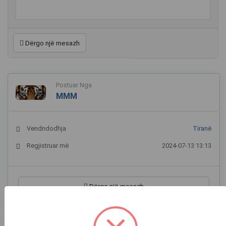
Dërgo një mesazh
Postuar Nga
MMM
Vendndodhja
Tiranë
Regjistruar më
2024-07-13 13:13
Dërgo një mesazh