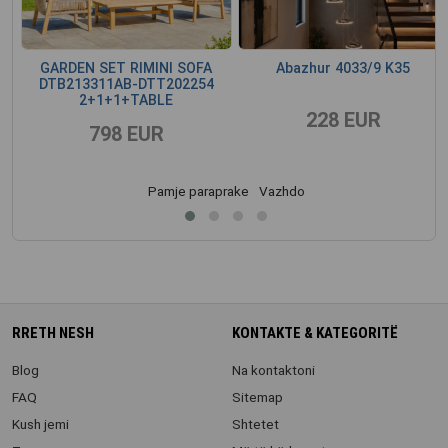
GARDEN SET RIMINI SOFA
Abazhur 4033/9 K35
DTB213311AB-DTT202254
2+1+1+TABLE
228 EUR
798 EUR
Pamje paraprake
Vazhdo
RRETH NESH
KONTAKTE & KATEGORITË
Blog
Na kontaktoni
FAQ
Sitemap
Kush jemi
Shtetet