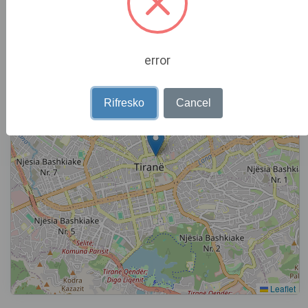
Locacioni në hartë
+
−
error
Rifresko
Cancel
Leaflet