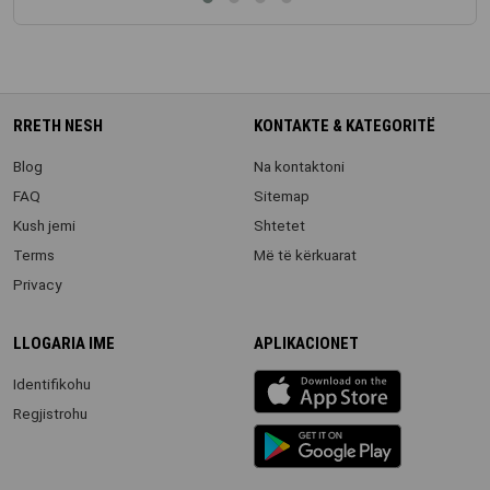
RRETH NESH
KONTAKTE & KATEGORITË
Blog
Na kontaktoni
FAQ
Sitemap
Kush jemi
Shtetet
Terms
Më të kërkuarat
Privacy
LLOGARIA IME
APLIKACIONET
iOS
Identifikohu
app
Regjistrohu
Android
App