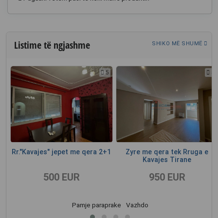
Listime të ngjashme
SHIKO MË SHUMË
4
5
5
ra
Rr."Kavajes" jepet me qera 2+1
Zyre me qera tek Rruga e
Kavajes Tirane
500 EUR
950 EUR
Pamje paraprake
Vazhdo