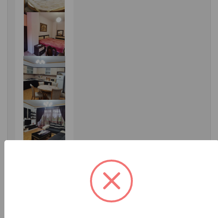
Detajet e postimit
Vendndodhja:
Tiranë
Çmimi:
66000 ALL
»
Don Bosko