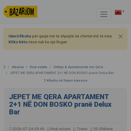
Identifikohu
për qasje më të shpejtë në ofertat më të mira.
Kliko këtu
nëse nuk ke një llogari.
Albania
Real estate
Shtëpi & Apartamente me Qera
JEPET ME QERA APARTAMENT 2+1 NË DON BOSKO pranë Delux Bar
Kthehu në faqen kryesore
JEPET ME QERA APARTAMENT
2+1 NË DON BOSKO pranë Delux
Bar
2026-07-24 09:49
Real estate
Tiranë
50 Shikime