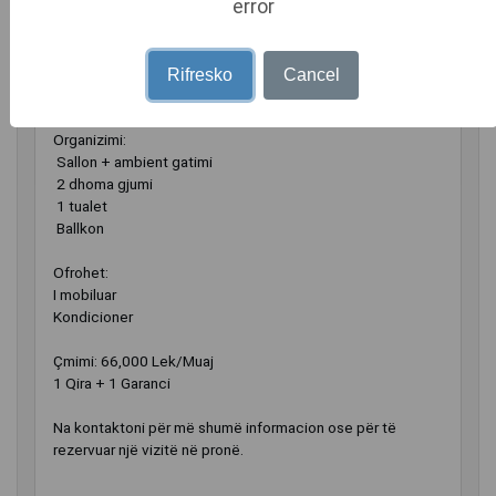
error
Apartament i bollshëm dhe i mobiluar, në një zonë shumë
të kërkuar të Tiranës!
Sipërfaqe: 115 m²
Rifresko
Cancel
Kati 1
Organizimi:
️ Sallon + ambient gatimi
️ 2 dhoma gjumi
️ 1 tualet
️ Ballkon
Ofrohet:
I mobiluar
Kondicioner
Çmimi: 66,000 Lek/Muaj
1 Qira + 1 Garanci
Na kontaktoni për më shumë informacion ose për të
rezervuar një vizitë në pronë.