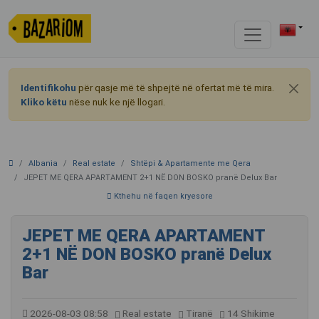
Identifikohu
për qasje më të shpejtë në ofertat më të mira.
Kliko këtu
nëse nuk ke një llogari.
Albania
Real estate
Shtëpi & Apartamente me Qera
JEPET ME QERA APARTAMENT 2+1 NË DON BOSKO pranë Delux Bar
Kthehu në faqen kryesore
JEPET ME QERA APARTAMENT
2+1 NË DON BOSKO pranë Delux
Bar
2026-08-03 08:58
Real estate
Tiranë
14 Shikime