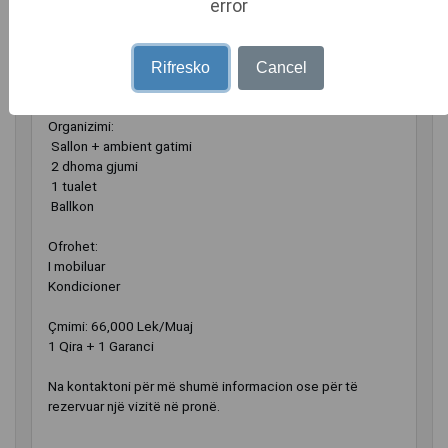
error
Apartament i bollshëm dhe i mobiluar, në një zonë shumë
të kërkuar të Tiranës!
Sipërfaqe: 115 m²
Rifresko
Cancel
Kati 1
Organizimi:
️ Sallon + ambient gatimi
️ 2 dhoma gjumi
️ 1 tualet
️ Ballkon
Ofrohet:
I mobiluar
Kondicioner
Çmimi: 66,000 Lek/Muaj
1 Qira + 1 Garanci
Na kontaktoni për më shumë informacion ose për të
rezervuar një vizitë në pronë.