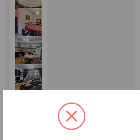
Detajet e postimit
Vendndodhja:
Tiranë
Çmimi:
66000 ALL
»
Don Bosko