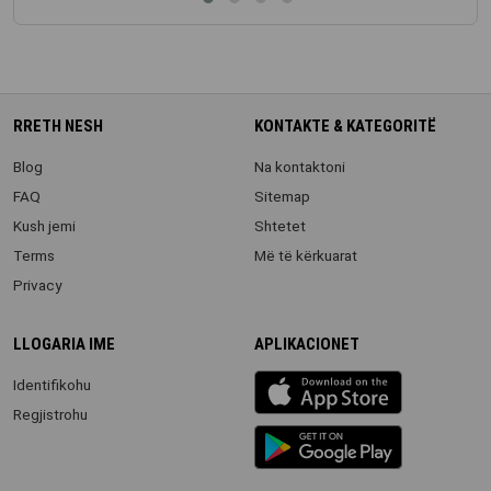
RRETH NESH
KONTAKTE & KATEGORITË
Blog
Na kontaktoni
FAQ
Sitemap
Kush jemi
Shtetet
Terms
Më të kërkuarat
Privacy
LLOGARIA IME
APLIKACIONET
iOS
Identifikohu
app
Regjistrohu
Android
App