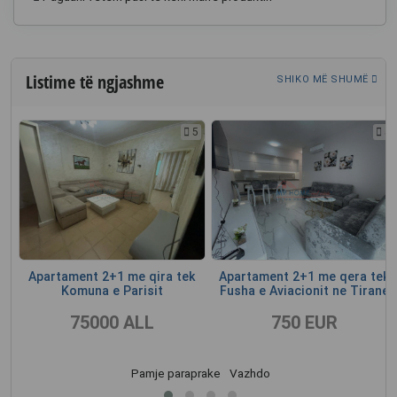
Listime të ngjashme
SHIKO MË SHUMË
5
5
5
i
Apartament 2+1 me qira tek
Apartament 2+1 me qera tek
Komuna e Parisit
Fusha e Aviacionit ne Tirane
75000 ALL
750 EUR
Pamje paraprake
Vazhdo