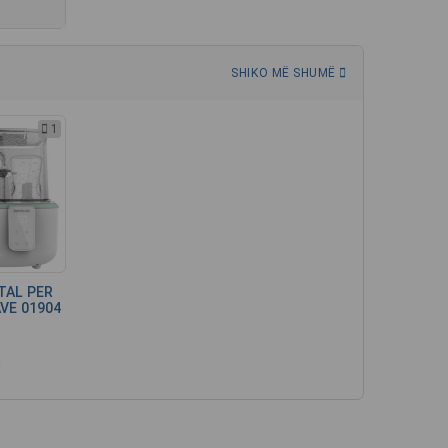
SHIKO MË SHUMË
1
TAL PER
VE 01904
R