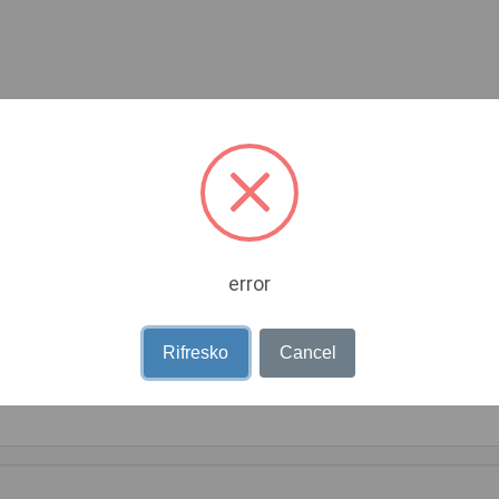
Çmimi:
38
error
Gjendja
Rifresko
Cancel