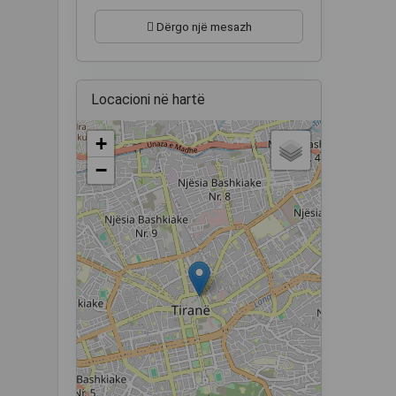
Dërgo një mesazh
Locacioni në hartë
+
−