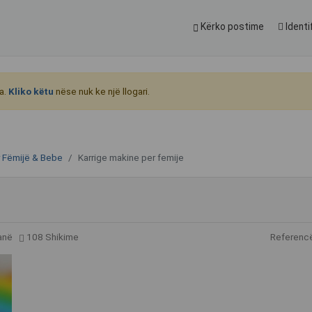
Kërko postime
Identi
a.
Kliko këtu
nëse nuk ke një llogari.
 Fëmijë & Bebe
Karrige makine per femije
anë
108 Shikime
Referenc