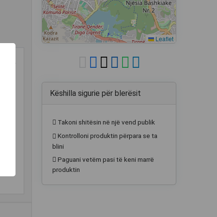
Leaflet
 EUR
Këshilla sigurie për blerësit
Takoni shitësin në një vend publik
Kontrolloni produktin përpara se ta
blini
Paguani vetëm pasi të keni marrë
produktin