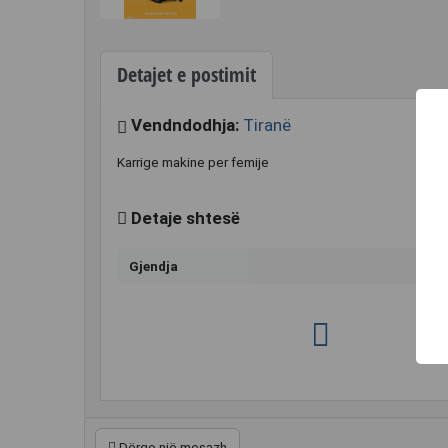
Detajet e postimit
Vendndodhja:
Tiranë
Karrige makine per femije
Detaje shtesë
Gjendja
Dërgo një mesazh