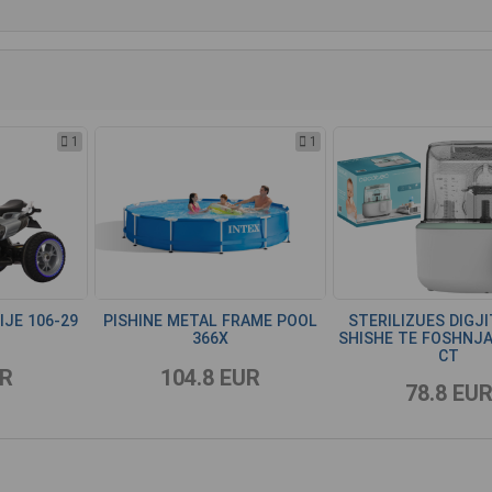
1
1
JE 106-29
PISHINE METAL FRAME POOL
STERILIZUES DIGJI
366X
SHISHE TE FOSHNJA
CT
UR
104.8 EUR
78.8 EU