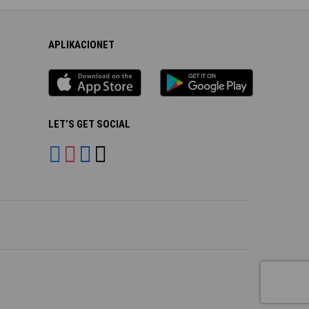
APLIKACIONET
iOS
Android
app
App
LET’S GET SOCIAL