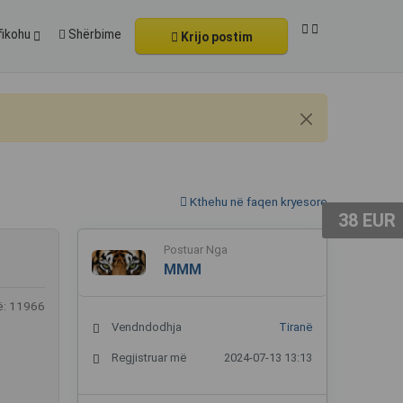
fikohu
Shërbime
Krijo postim
Kthehu në faqen kryesore
38 EUR
Postuar Nga
MMM
ë: 11966
Vendndodhja
Tiranë
Regjistruar më
2024-07-13 13:13