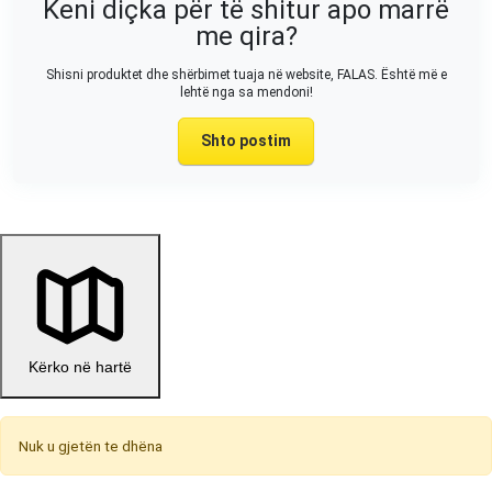
Keni diçka për të shitur apo marrë
me qira?
Shisni produktet dhe shërbimet tuaja në website, FALAS. Është më e
lehtë nga sa mendoni!
Shto postim
Kërko në hartë
Nuk u gjetën te dhëna