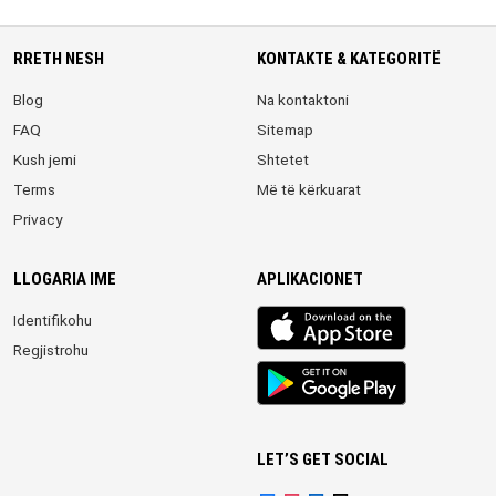
RRETH NESH
KONTAKTE & KATEGORITË
Blog
Na kontaktoni
FAQ
Sitemap
Kush jemi
Shtetet
Terms
Më të kërkuarat
Privacy
LLOGARIA IME
APLIKACIONET
iOS
Identifikohu
app
Regjistrohu
Android
App
LET’S GET SOCIAL