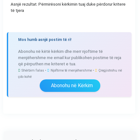
Asnjë rezultat. Përmirësoni kërkimin tuaj duke përdorur kritere
të tjera
Mos humb asnjë postim të ri!
Abonohu në këtë kërkim dhe merr njoftime të
menjëhershme me email kur publikohen postime të reja
që përputhen me kriteret e tua.
Shërbim falas •
Njoftime të menjëhershme •
Çregjistrohu në
çdo kohë
Abonohu në Kërkim