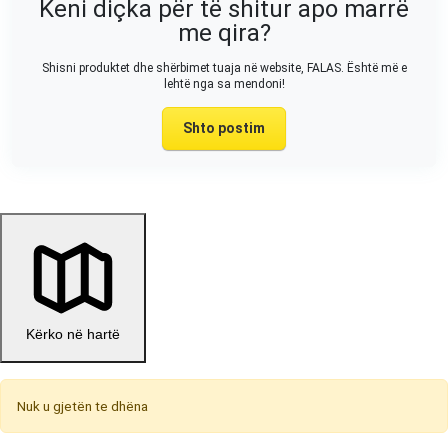
Keni diçka për të shitur apo marrë
me qira?
Shisni produktet dhe shërbimet tuaja në website, FALAS. Është më e
lehtë nga sa mendoni!
Shto postim
Kërko në hartë
Nuk u gjetën te dhëna