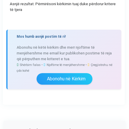
Asnjë rezultat. Përmirësoni kërkimin tuaj duke përdorur kritere
të tjera
Mos humb asnjë postim të ri!
Abonohu në këtë kërkim dhe merr njoftime të
menjëhershme me email kur publikohen postime të reja
që përputhen me kriteret e tua.
Shërbim falas •
Njoftime të menjëhershme •
Çregjistrohu në
çdo kohë
Abonohu në Kërkim