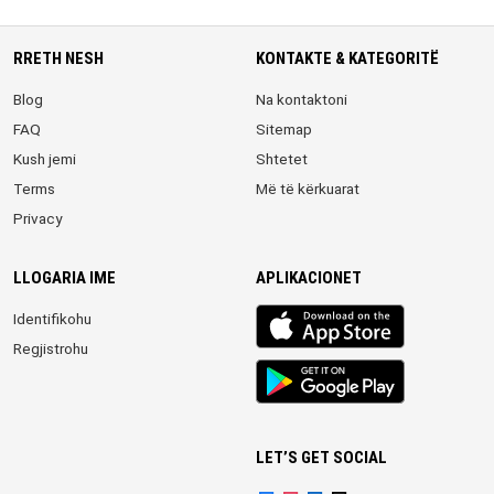
RRETH NESH
KONTAKTE & KATEGORITË
Blog
Na kontaktoni
FAQ
Sitemap
Kush jemi
Shtetet
Terms
Më të kërkuarat
Privacy
LLOGARIA IME
APLIKACIONET
iOS
Identifikohu
app
Regjistrohu
Android
App
LET’S GET SOCIAL