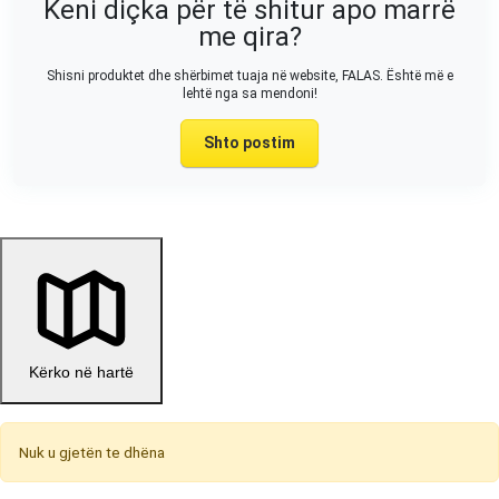
Keni diçka për të shitur apo marrë
me qira?
Shisni produktet dhe shërbimet tuaja në website, FALAS. Është më e
lehtë nga sa mendoni!
Shto postim
Kërko në hartë
Nuk u gjetën te dhëna