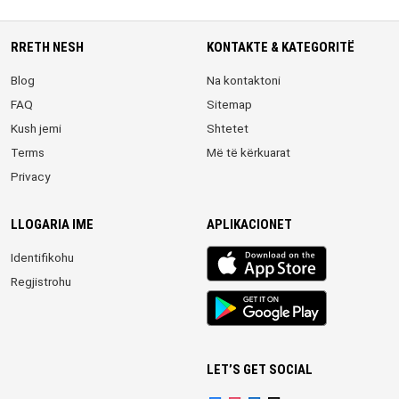
RRETH NESH
KONTAKTE & KATEGORITË
Blog
Na kontaktoni
FAQ
Sitemap
Kush jemi
Shtetet
Terms
Më të kërkuarat
Privacy
LLOGARIA IME
APLIKACIONET
iOS
Identifikohu
app
Regjistrohu
Android
App
LET’S GET SOCIAL