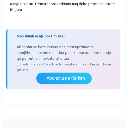
Asnjë rezultat. Përmirësoni kërkimin tuaj duke përdorur kritere
të tjera
Mos humb asnjë postim të ri!
Abonohu në këtë kërkim dhe merr njoftime të
menjëhershme me email kur publikohen postime të reja
që përputhen me kriteret e tua.
Shërbim falas •
Njoftime të menjëhershme •
Çregjistrohu në
çdo kohë
Abonohu në Kërkim