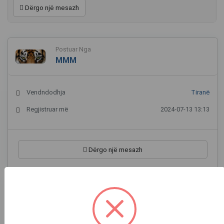
Dërgo një mesazh
Postuar Nga
MMM
Vendndodhja
Tiranë
Regjistruar më
2024-07-13 13:13
Dërgo një mesazh
Locacioni në hartë
+