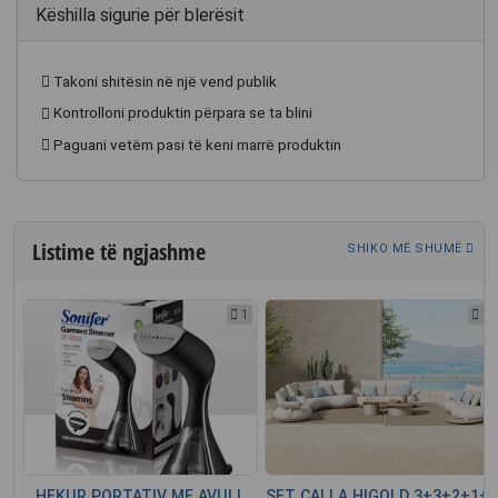
Këshilla sigurie për blerësit
Takoni shitësin në një vend publik
Kontrolloni produktin përpara se ta blini
Paguani vetëm pasi të keni marrë produktin
Listime të ngjashme
SHIKO MË SHUMË
1
1
5
E
HEKUR PORTATIV ME AVULL
SET CALLA HIGOLD 3+3+2+1+2