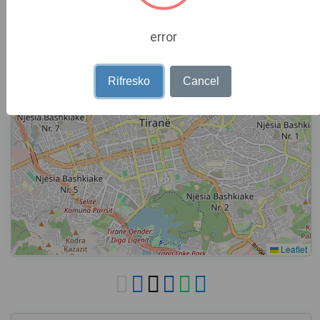
−
error
Rifresko
Cancel
Leaflet