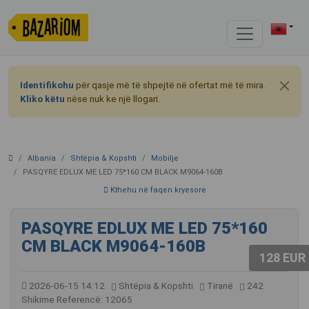
Identifikohu
për qasje më të shpejtë në ofertat më të mira.
Kliko këtu
nëse nuk ke një llogari.
Albania
Shtëpia & Kopshti
Mobilje
PASQYRE EDLUX ME LED 75*160 CM BLACK M9064-160B
Kthehu në faqen kryesore
PASQYRE EDLUX ME LED 75*160
CM BLACK M9064-160B
128 EUR
2026-06-15 14:12
Shtëpia & Kopshti
Tiranë
242
Shikime
Referencë: 12065