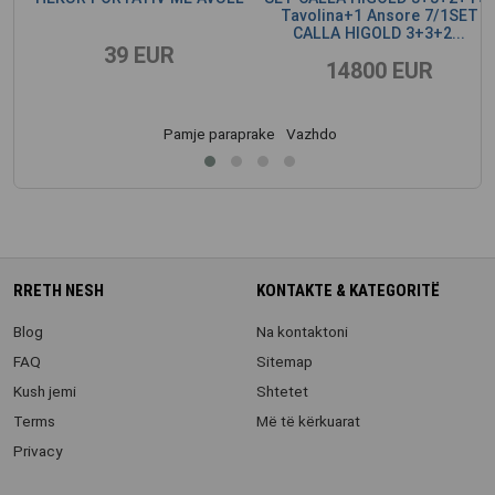
Tavolina+1 Ansore 7/1SET
CALLA HIGOLD 3+3+2...
39 EUR
14800 EUR
Pamje paraprake
Vazhdo
RRETH NESH
KONTAKTE & KATEGORITË
Blog
Na kontaktoni
FAQ
Sitemap
Kush jemi
Shtetet
Terms
Më të kërkuarat
Privacy