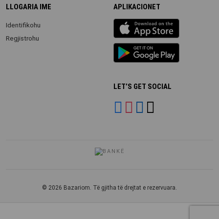
LLOGARIA IME
APLIKACIONET
iOS
Identifikohu
app
Regjistrohu
Android
App
LET’S GET SOCIAL
© 2026 Bazariom. Të gjitha të drejtat e rezervuara.