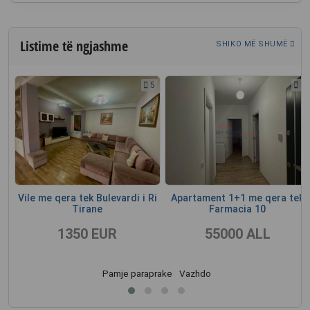
Listime të ngjashme
SHIKO MË SHUMË
3
5
5
i
Vile me qera tek Bulevardi i Ri
Apartament 1+1 me qera tek
Tirane
Farmacia 10
1350 EUR
55000 ALL
Pamje paraprake
Vazhdo