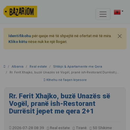
Identifikohu
për qasje më të shpejtë në ofertat më të mira.
Kliko këtu
nëse nuk ke një llogari.
Albania
Real estate
Shtëpi & Apartamente me Qera
Rr. Ferit Xhajko, buzë Unazës së Vogël, pranë ish-Restorant Durrësit j...
Kthehu në faqen kryesore
Rr. Ferit Xhajko, buzë Unazës së
Vogël, pranë ish-Restorant
Durrësit jepet me qera 2+1
2026-07-28 08:39
Real estate
Tiranë
50 Shikime