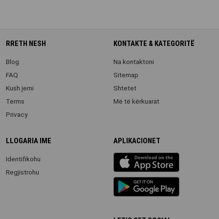
RRETH NESH
KONTAKTE & KATEGORITË
Blog
Na kontaktoni
FAQ
Sitemap
Kush jemi
Shtetet
Terms
Më të kërkuarat
Privacy
LLOGARIA IME
APLIKACIONET
iOS
Identifikohu
app
Regjistrohu
Android
App