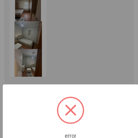
Detajet e postimit
Vendndodhja:
Tiranë
Çmimi:
50000 ALL
»
Rr." Ferid Xhajko"
Apartament i restauruar, në një zonë të aksesueshme dhe
pranë çdo shërbimi të nevojshëm.
error