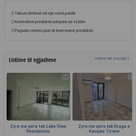
Takoni shitësin në një vend publik
Kontrolloni produktin përpara se ta blini
Paguani vetëm pasi të keni marrë produktin
Listime të ngjashme
SHIKO MË SHUMË
4
8
4
n
Zyre me qera tek Lake View
Zyre me qera tek Rruga e
Residences
Kavajes Tirane