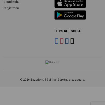
iOS
Identifikohu
app
Regjistrohu
Android
App
LET’S GET SOCIAL
© 2026 Bazariom. Të gjitha të drejtat e rezervuara.