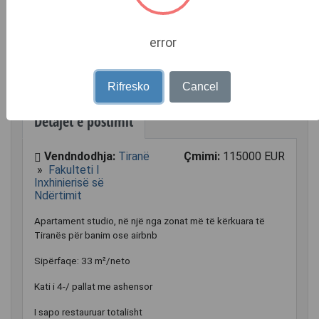
error
Rifresko
Cancel
Detajet e postimit
Vendndodhja:
Tiranë
Çmimi:
115000 EUR
»
Fakulteti I
Inxhinierisë së
Ndërtimit
Apartament studio, në një nga zonat më të kërkuara të
Tiranës për banim ose airbnb
Sipërfaqe: 33 m²/neto
Kati i 4-/ pallat me ashensor
I sapo restauruar totalisht