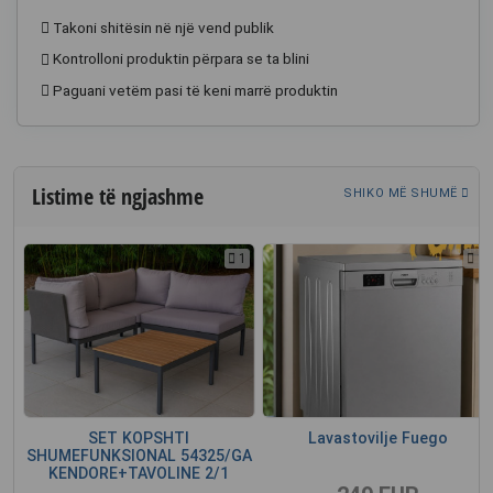
Takoni shitësin në një vend publik
Kontrolloni produktin përpara se ta blini
Paguani vetëm pasi të keni marrë produktin
Listime të ngjashme
SHIKO MË SHUMË
1
1
1
SET KOPSHTI
Lavastovilje Fuego
2
SHUMEFUNKSIONAL 54325/GA
KENDORE+TAVOLINE 2/1