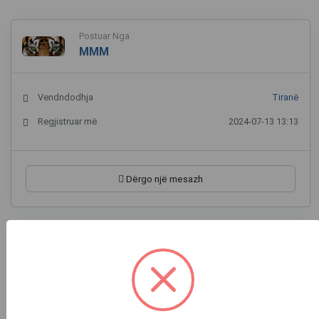
Postuar Nga
MMM
Vendndodhja
Tiranë
Regjistruar më
2024-07-13 13:13
Dërgo një mesazh
Locacioni në hartë
+
−