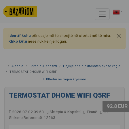
Identifikohu
për qasje më të shpejtë në ofertat më të mira.
Kliko këtu
nëse nuk ke një llogari.
Albania
Shtëpia & Kopshti
Pajisje dhe elektroshtepiake te vogla
TERMOSTAT DHOME WIFI Q5RF
Kthehu në faqen kryesore
TERMOSTAT DHOME WIFI Q5RF
92.8 EUR
2026-07-02 09:53
Shtëpia & Kopshti
Tiranë
78
Shikime
Referencë: 12263