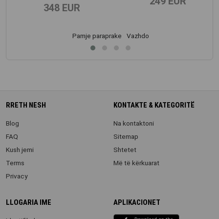
249 EUR
348 EUR
Pamje paraprake
Vazhdo
RRETH NESH
KONTAKTE & KATEGORITË
Blog
Na kontaktoni
FAQ
Sitemap
Kush jemi
Shtetet
Terms
Më të kërkuarat
Privacy
LLOGARIA IME
APLIKACIONET
iOS