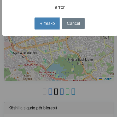
error
Rifresko
Cancel
Leaflet
Këshilla sigurie për blerësit