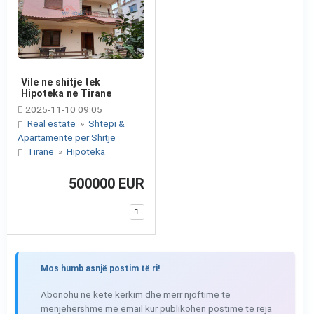
Vile ne shitje tek
Hipoteka ne Tirane
2025-11-10 09:05
Real estate
»
Shtëpi &
Apartamente për Shitje
Tiranë
»
Hipoteka
500000 EUR
Mos humb asnjë postim të ri!
Abonohu në këtë kërkim dhe merr njoftime të
menjëhershme me email kur publikohen postime të reja