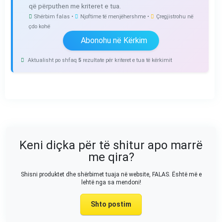
që përputhen me kriteret e tua.
Shërbim falas •
Njoftime të menjëhershme •
Çregjistrohu në
çdo kohë
Abonohu në Kërkim
Aktualisht po shfaq
5
rezultate për kriteret e tua të kërkimit
Keni diçka për të shitur apo marrë
me qira?
Shisni produktet dhe shërbimet tuaja në website, FALAS. Është më e
lehtë nga sa mendoni!
Shto postim