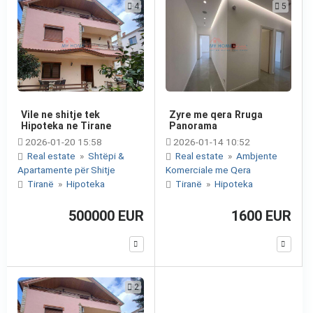
4
5
Vile ne shitje tek
Zyre me qera Rruga
Hipoteka ne Tirane
Panorama
2026-01-20 15:58
2026-01-14 10:52
Real estate
»
Shtëpi &
Real estate
»
Ambjente
Apartamente për Shitje
Komerciale me Qera
Tiranë
»
Hipoteka
Tiranë
»
Hipoteka
500000 EUR
1600 EUR
2