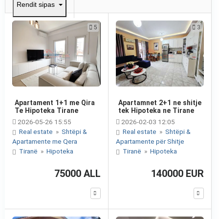
Rendit sipas
5
3
Apartament 1+1 me Qira
Apartamnet 2+1 ne shitje
Te Hipoteka Tirane
tek Hipoteka ne Tirane
2026-05-26 15:55
2026-02-03 12:05
Real estate
»
Shtëpi &
Real estate
»
Shtëpi &
Apartamente me Qera
Apartamente për Shitje
Tiranë
»
Hipoteka
Tiranë
»
Hipoteka
75000 ALL
140000 EUR