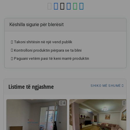
Këshilla sigurie për blerësit
Takoni shitësin në një vend publik
Kontrolloni produktin përpara se ta blini
Paguani vetëm pasi të keni marrë produktin
Listime të ngjashme
SHIKO MË SHUMË
2
4
5