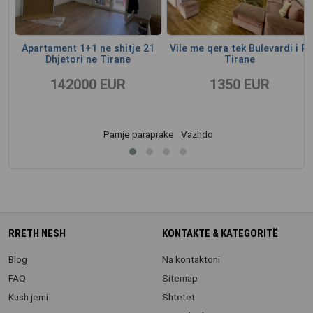
e,
Apartament 1+1 ne shitje 21
Vile me qera tek Bulevardi i Ri
jt
Dhjetori ne Tirane
Tirane
142000 EUR
1350 EUR
Pamje paraprake
Vazhdo
RRETH NESH
KONTAKTE & KATEGORITË
Blog
Na kontaktoni
FAQ
Sitemap
Kush jemi
Shtetet