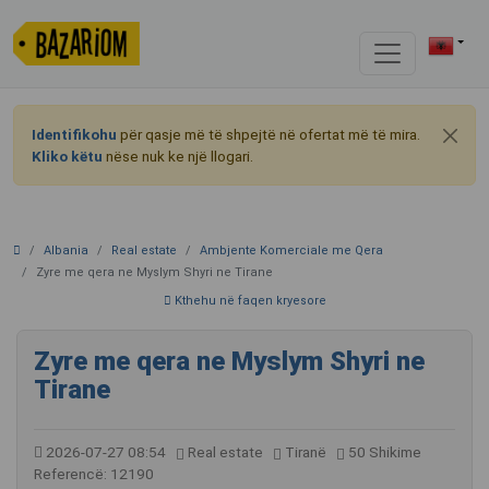
Identifikohu
për qasje më të shpejtë në ofertat më të mira.
Kliko këtu
nëse nuk ke një llogari.
Albania
Real estate
Ambjente Komerciale me Qera
Zyre me qera ne Myslym Shyri ne Tirane
Kthehu në faqen kryesore
Zyre me qera ne Myslym Shyri ne
Tirane
2026-07-27 08:54
Real estate
Tiranë
50 Shikime
Referencë: 12190