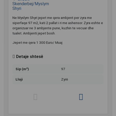
Skenderbej/Myslym
Shyri
Ne Myslym Shyri jepet me qera ambjent per zyra me
siperfaqe 97 m2, kati 2 pallat i ri me ashensor. Zyra eshte e
organizuar ne 3 ambjente pune, kuzhin te vecuar dhe
tualet. Ambjenti jepet bosh.
Jepet me qera 1 300 Euro/ Muaj
Detaje shtesë
Sip (m²)
97
Lloji
Zyrë