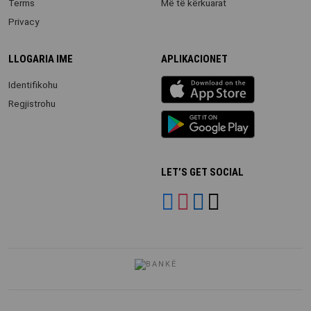
Terms
Më të kërkuarat
Privacy
LLOGARIA IME
APLIKACIONET
iOS
Identifikohu
app
Regjistrohu
Android
App
LET’S GET SOCIAL