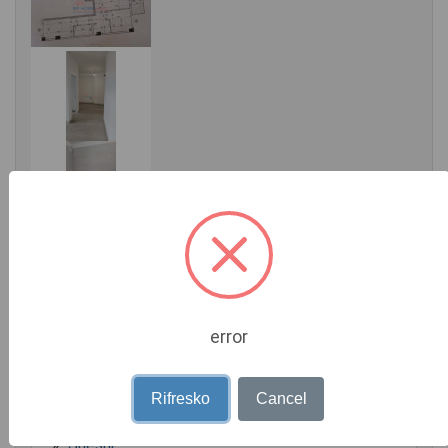
error
Detajet e postimit
Rifresko
Cancel
Vendndodhja:
Tiranë
Çmimi:
1300 EUR
»
Sheshi