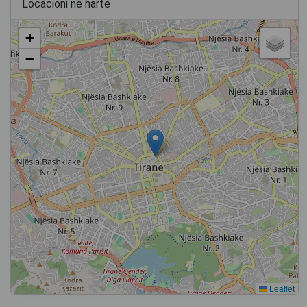
Locacioni në hartë
+
−
Leaflet