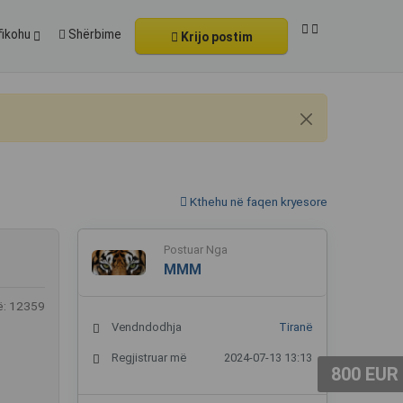
fikohu
Shërbime
Krijo postim
Kthehu në faqen kryesore
Postuar Nga
MMM
ë: 12359
Vendndodhja
Tiranë
Regjistruar më
2024-07-13 13:13
800 EUR