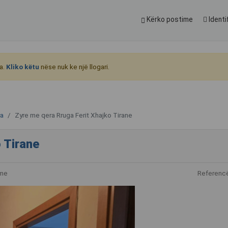
Kërko postime
Identi
a.
Kliko këtu
nëse nuk ke një llogari.
ra
Zyre me qera Rruga Ferit Xhajko Tirane
 Tirane
ime
Referenc