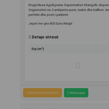
Rruga Musa Agolli,prane Supermarket Xhangolli, disponoj
Organizohet ne 3 ambjente pune, tualet dhe ballkon. Ambj
perfshir dhe posti i parkimit
Jepet me qira 800 Euro/Muaji!
Detaje shtesë
Sip (m²)
003XXXXXXXXXXX
WhatsApp