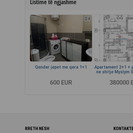
Listime të ngjashme
4
Qender jepet me qera 1+1
Apartament 2+1 + p
ne shitje Myslym S
600 EUR
380000 
RRETH NESH
KONTAKTE