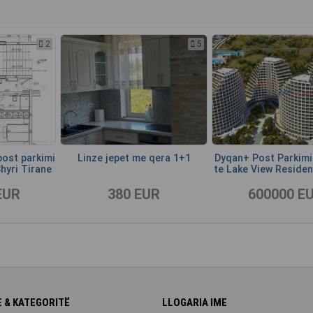
2
5
ost parkimi
Linze jepet me qera 1+1
Dyqan+ Post Parkimi 
hyri Tirane
te Lake View Residen
EUR
380 EUR
600000 E
 & KATEGORITË
LLOGARIA IME