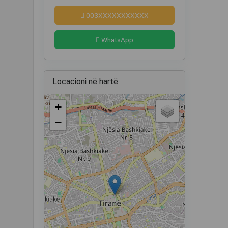
003XXXXXXXXXXX
WhatsApp
Locacioni në hartë
+
−