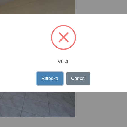
error
Rifresko
Cancel