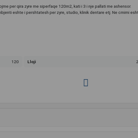
me per qira zyre me siperfaqe 120m2, kati i 3 i nje pallati me ashensor.
enti eshte i pershtatesh per zyre, studio, klinik dentare etj. Ne cmimi esht
120
Lloji