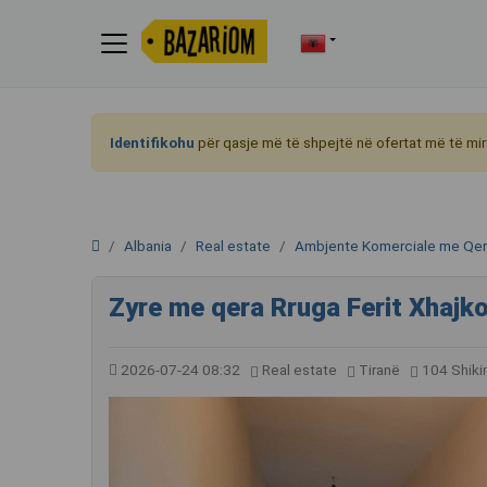
Identifikohu
për qasje më të shpejtë në ofertat më të mir
Albania
Real estate
Ambjente Komerciale me Qe
Zyre me qera Rruga Ferit Xhajko
2026-07-24 08:32
Real estate
Tiranë
104 Shik