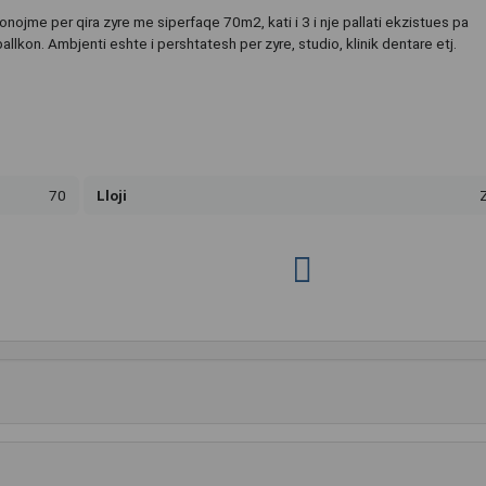
ponojme per qira zyre me siperfaqe 70m2, kati i 3 i nje pallati ekzistues pa
lkon. Ambjenti eshte i pershtatesh per zyre, studio, klinik dentare etj.
70
Lloji