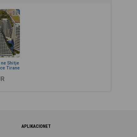
2
ne Shitje
ce Tirane
UR
APLIKACIONET