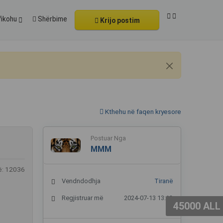
fikohu
Shërbime
Krijo postim
Kthehu në faqen kryesore
Postuar Nga
MMM
ë: 12036
Vendndodhja
Tiranë
Regjistruar më
2024-07-13 13:13
45000 ALL