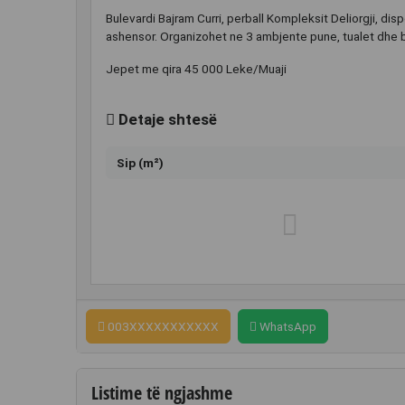
Bulevardi Bajram Curri, perball Kompleksit Deliorgji, dis
ashensor. Organizohet ne 3 ambjente pune, tualet dhe bal
Jepet me qira 45 000 Leke/Muaji
Detaje shtesë
Sip (m²)
003XXXXXXXXXXX
WhatsApp
Listime të ngjashme