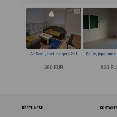
3
Ali Demi jepet me qera 2+1
Selite, jepet me 
380 EUR
800 E
RRETH NESH
KONTAKTE