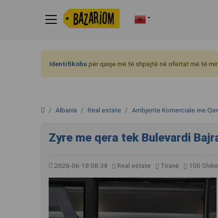
Identifikohu
për qasje më të shpejtë në ofertat më të mir
Albania
Real estate
Ambjente Komerciale me Qe
Zyre me qera tek Bulevardi Bajr
2026-06-18 08:34
Real estate
Tiranë
100 Shik