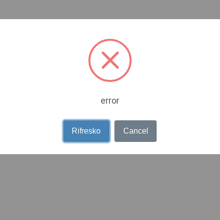
error
Rifresko
Cancel