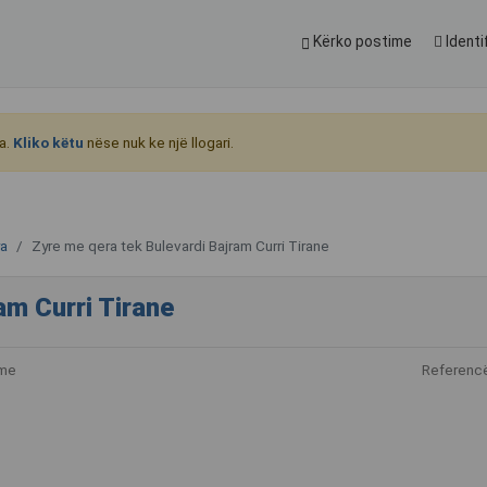
Kërko postime
Identi
a.
Kliko këtu
nëse nuk ke një llogari.
ra
Zyre me qera tek Bulevardi Bajram Curri Tirane
am Curri Tirane
ime
Referenc