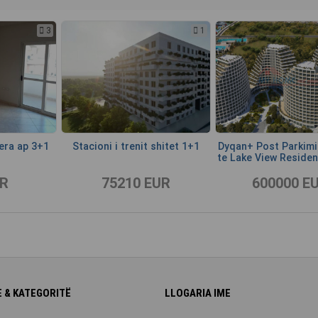
3
1
qera ap 3+1
Stacioni i trenit shitet 1+1
Dyqan+ Post Parkimi 
te Lake View Residen
UR
75210 EUR
600000 E
 & KATEGORITË
LLOGARIA IME