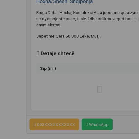
Hoxha/Sheshi Shqiponja
Rruga Dritan Hoxha, Kompleksi Aura jepet me qera zyre, 
ne dy ambjente pune, tualeti dhe ballkon. Jepet bosh, i
cmim ekstra!
Jepet me Qera 50 000 Leke/Muaj!
Detaje shtesë
Sip (m²)
003XXXXXXXXXXX
WhatsApp