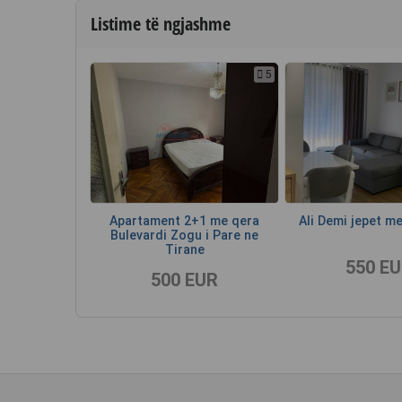
Listime të ngjashme
5
Apartament 2+1 me qera
Ali Demi jepet m
Bulevardi Zogu i Pare ne
Tirane
550 E
500 EUR