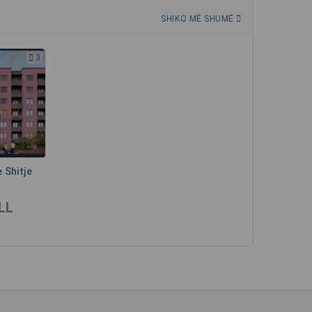
SHIKO MË SHUMË
3
 Shitje
LL