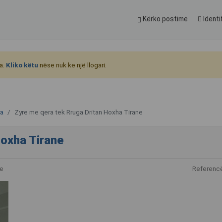
Kërko postime
Identi
a.
Kliko këtu
nëse nuk ke një llogari.
ra
Zyre me qera tek Rruga Dritan Hoxha Tirane
Hoxha Tirane
e
Referenc