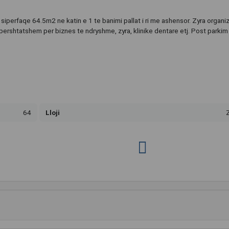
siperfaqe 64.5m2 ne katin e 1 te banimi pallat i ri me ashensor. Zyra organi
 pershtatshem per biznes te ndryshme, zyra, klinike dentare etj. Post parki
64
Lloji