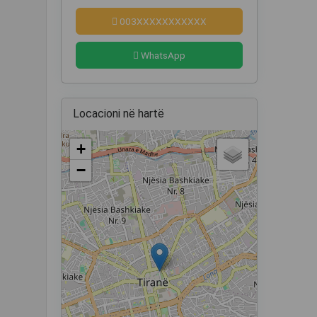
003XXXXXXXXXXX
WhatsApp
Locacioni në hartë
+
−