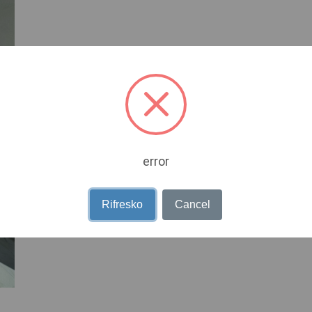
error
Rifresko
Cancel