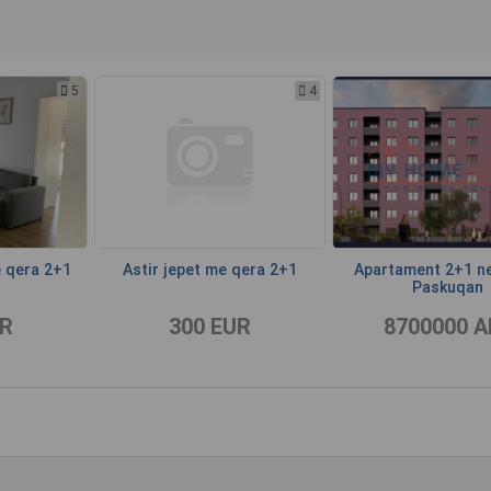
5
4
e qera 2+1
Astir jepet me qera 2+1
Apartament 2+1 ne
Paskuqan
UR
300 EUR
8700000 A