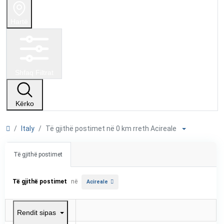
Hartë
Shfaq Filtrat
Kërko
Italy
Të gjithë postimet në 0 km rreth Acireale
Të gjithë postimet
Të gjithë postimet
në
Acireale
Rendit sipas