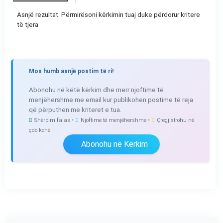
Asnjë rezultat. Përmirësoni kërkimin tuaj duke përdorur kritere
të tjera
Mos humb asnjë postim të ri!
Abonohu në këtë kërkim dhe merr njoftime të
menjëhershme me email kur publikohen postime të reja
që përputhen me kriteret e tua.
Shërbim falas •
Njoftime të menjëhershme •
Çregjistrohu në
çdo kohë
Abonohu në Kërkim