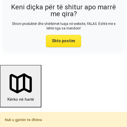
Keni diçka për të shitur apo marrë
me qira?
Shisni produktet dhe shërbimet tuaja në website, FALAS. Është më e
lehtë nga sa mendoni!
Shto postim
Kërko në hartë
Nuk u gjetën te dhëna