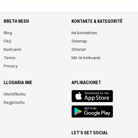
RRETH NESH
KONTAKTE & KATEGORITË
Blog
Na kontaktoni
FAQ
Sitemap
Kush jemi
Shtetet
Terms
Më të kërkuarat
Privacy
LLOGARIA IME
APLIKACIONET
iOS
Identifikohu
app
Regjistrohu
Android
App
LET’S GET SOCIAL