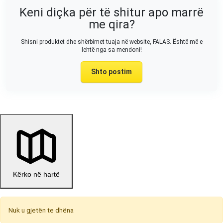
Keni diçka për të shitur apo marrë
me qira?
Shisni produktet dhe shërbimet tuaja në website, FALAS. Është më e
lehtë nga sa mendoni!
Shto postim
Kërko në hartë
Nuk u gjetën te dhëna