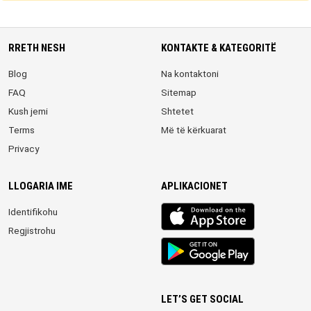
RRETH NESH
KONTAKTE & KATEGORITË
Blog
Na kontaktoni
FAQ
Sitemap
Kush jemi
Shtetet
Terms
Më të kërkuarat
Privacy
LLOGARIA IME
APLIKACIONET
iOS
Identifikohu
app
Regjistrohu
Android
App
LET’S GET SOCIAL