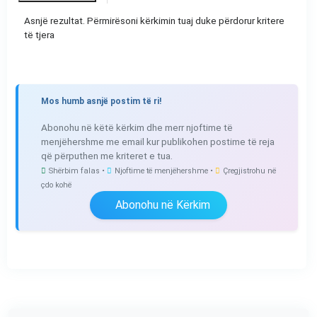
Asnjë rezultat. Përmirësoni kërkimin tuaj duke përdorur kritere
të tjera
Mos humb asnjë postim të ri!
Abonohu në këtë kërkim dhe merr njoftime të
menjëhershme me email kur publikohen postime të reja
që përputhen me kriteret e tua.
Shërbim falas •
Njoftime të menjëhershme •
Çregjistrohu në
çdo kohë
Abonohu në Kërkim