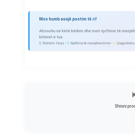
Mos humb asnjë postim të ri!
Abonohu në këtë kërkim dhe merr njoftime të menjëh
kriteret e tua.
Shërbim falas •
Njoftime të menjëhershme •
Çregjistrohu
Shisni pro