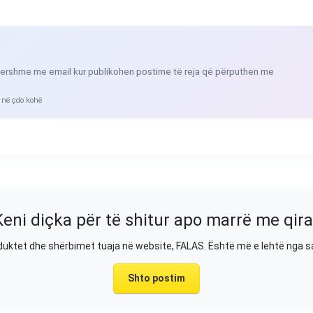
ershme me email kur publikohen postime të reja që përputhen me
 në çdo kohë
Keni diçka për të shitur apo marrë me qira
duktet dhe shërbimet tuaja në website, FALAS. Është më e lehtë nga 
Shto postim