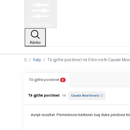
Shfaq Filtrat
Kërko
Italy
Të gjithë postimet në 0 km rreth Casale M
Të gjithë postimet
0
Të gjithë postimet
në
Casale Monferrato
Asnjë rezultat. Përmirësoni kërkimin tuaj duke përdorur kri