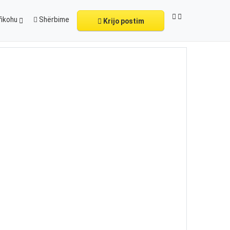
fikohu
Shërbime
Krijo postim