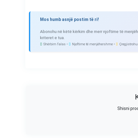
Mos humb asnjë postim të ri!
Abonohu në këtë kërkim dhe merr njoftime të menjëh
kriteret e tua.
Shërbim falas •
Njoftime të menjëhershme •
Çregjistrohu
Shisni pro