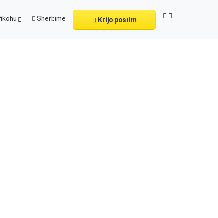
fikohu
Shërbime
Krijo postim