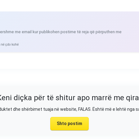
ershme me email kur publikohen postime të reja që përputhen me
 në çdo kohë
Keni diçka për të shitur apo marrë me qira
duktet dhe shërbimet tuaja në website, FALAS. Është më e lehtë nga 
Shto postim