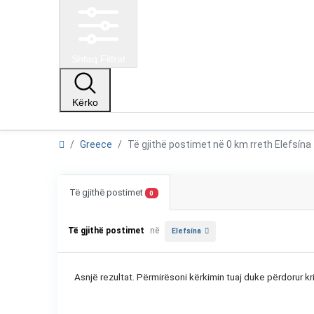
Shfaq Filtrat
Kërko
Greece
Të gjithë postimet në 0 km rreth Elefsín
Të gjithë postimet
0
Të gjithë postimet
në
Elefsína
Asnjë rezultat. Përmirësoni kërkimin tuaj duke përdorur kri