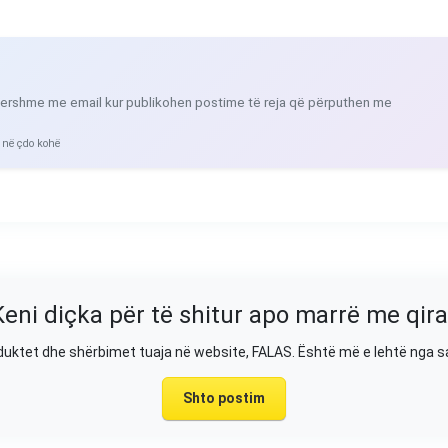
ershme me email kur publikohen postime të reja që përputhen me
 në çdo kohë
Keni diçka për të shitur apo marrë me qira
duktet dhe shërbimet tuaja në website, FALAS. Është më e lehtë nga 
Shto postim