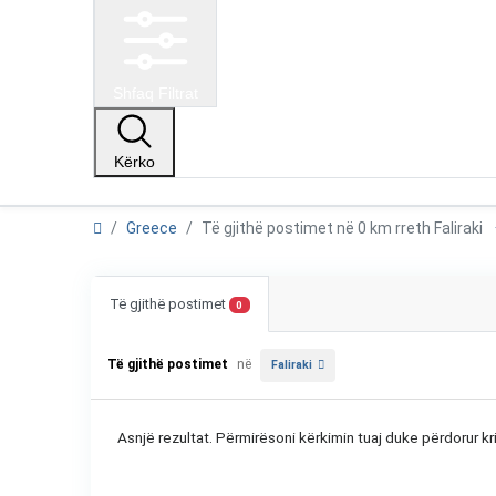
Shfaq Filtrat
Kërko
Greece
Të gjithë postimet në 0 km rreth Faliraki
Të gjithë postimet
0
Të gjithë postimet
në
Faliraki
Asnjë rezultat. Përmirësoni kërkimin tuaj duke përdorur kri