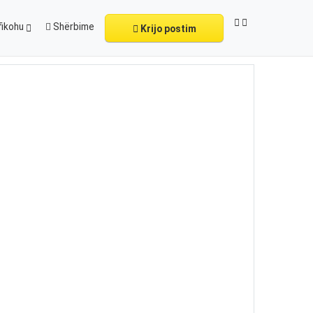
fikohu
Shërbime
Krijo postim