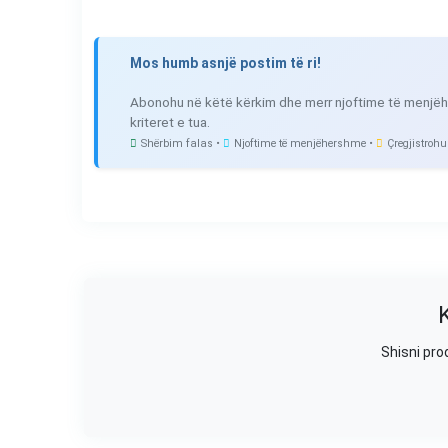
Mos humb asnjë postim të ri!
Abonohu në këtë kërkim dhe merr njoftime të menjëh
kriteret e tua.
Shërbim falas •
Njoftime të menjëhershme •
Çregjistrohu
Shisni pro