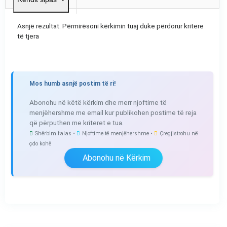
Asnjë rezultat. Përmirësoni kërkimin tuaj duke përdorur kritere
të tjera
Mos humb asnjë postim të ri!
Abonohu në këtë kërkim dhe merr njoftime të
menjëhershme me email kur publikohen postime të reja
që përputhen me kriteret e tua.
Shërbim falas •
Njoftime të menjëhershme •
Çregjistrohu në
çdo kohë
Abonohu në Kërkim