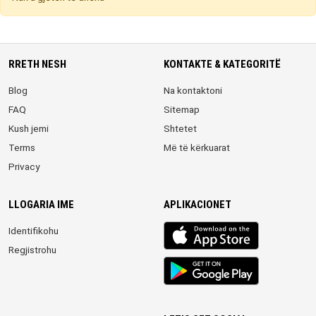
RRETH NESH
KONTAKTE & KATEGORITË
Blog
Na kontaktoni
FAQ
Sitemap
Kush jemi
Shtetet
Terms
Më të kërkuarat
Privacy
LLOGARIA IME
APLIKACIONET
iOS
Identifikohu
app
Regjistrohu
Android
App