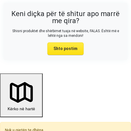
Keni diçka për të shitur apo marrë
me qira?
Shisni produktet dhe shërbimet tuaja në website, FALAS. Është më e
lehtë nga sa mendoni!
Shto postim
Kërko në hartë
Nuk u gjetën te dhëna