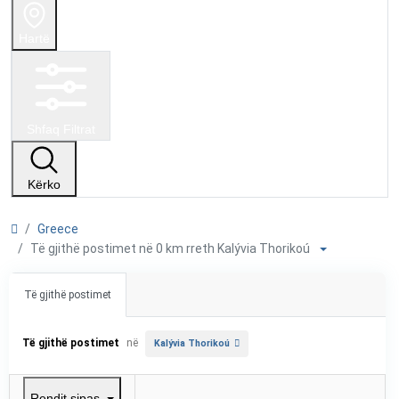
Hartë
Shfaq Filtrat
Kërko
Greece
Të gjithë postimet në 0 km rreth Kalývia Thorikoú
Të gjithë postimet
Të gjithë postimet
në
Kalývia Thorikoú
Rendit sipas