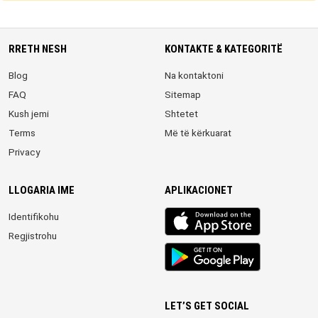
RRETH NESH
KONTAKTE & KATEGORITË
Blog
Na kontaktoni
FAQ
Sitemap
Kush jemi
Shtetet
Terms
Më të kërkuarat
Privacy
LLOGARIA IME
APLIKACIONET
iOS
Identifikohu
app
Regjistrohu
Android
App
LET’S GET SOCIAL