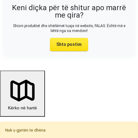
Keni diçka për të shitur apo marrë
me qira?
Shisni produktet dhe shërbimet tuaja në website, FALAS. Është më e
lehtë nga sa mendoni!
Shto postim
Kërko në hartë
Nuk u gjetën te dhëna