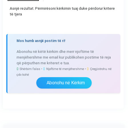
Asnjë rezultat. Përmirësoni kërkimin tuaj duke përdorur kritere
të tjera
Mos humb asnjë postim të ri!
Abonohu në këtë kërkim dhe merr njoftime të
menjëhershme me email kur publikohen postime të reja
që përputhen me kriteret e tua.
Shërbim falas •
Njoftime të menjëhershme •
Çregjistrohu në
çdo kohë
Abonohu në Kërkim