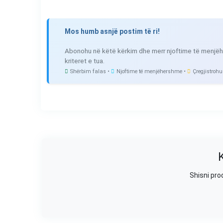
Mos humb asnjë postim të ri!
Abonohu në këtë kërkim dhe merr njoftime të menjëh
kriteret e tua.
Shërbim falas •
Njoftime të menjëhershme •
Çregjistrohu
Shisni pro