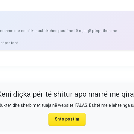
ershme me email kur publikohen postime të reja që përputhen me
 në çdo kohë
Keni diçka për të shitur apo marrë me qira
duktet dhe shërbimet tuaja në website, FALAS. Është më e lehtë nga 
Shto postim