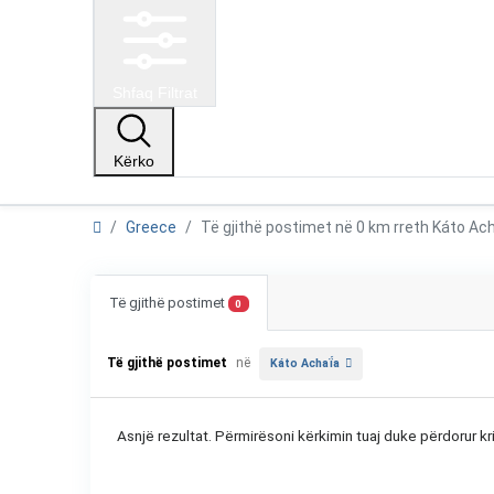
Shfaq Filtrat
Kërko
Greece
Të gjithë postimet në 0 km rreth Káto A
Të gjithë postimet
0
Të gjithë postimet
në
Káto Achaḯa
Asnjë rezultat. Përmirësoni kërkimin tuaj duke përdorur kri