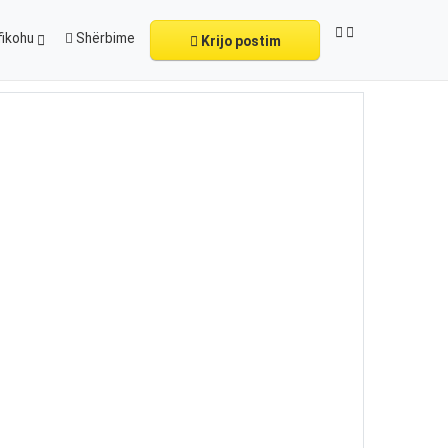
fikohu
Shërbime
Krijo postim