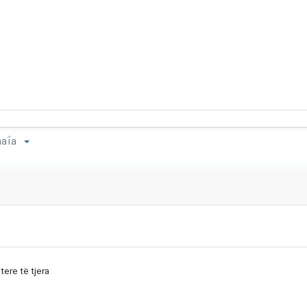
chaḯa
tere të tjera