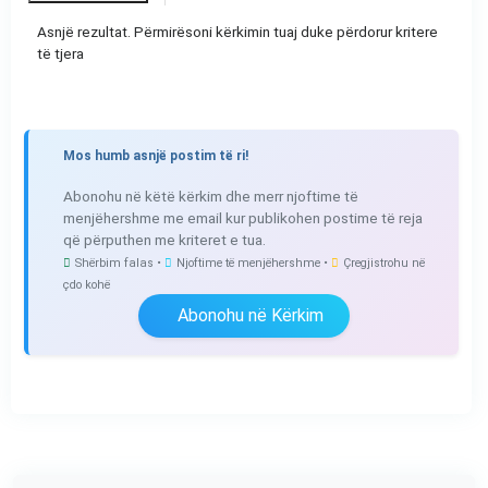
Asnjë rezultat. Përmirësoni kërkimin tuaj duke përdorur kritere
të tjera
Mos humb asnjë postim të ri!
Abonohu në këtë kërkim dhe merr njoftime të
menjëhershme me email kur publikohen postime të reja
që përputhen me kriteret e tua.
Shërbim falas •
Njoftime të menjëhershme •
Çregjistrohu në
çdo kohë
Abonohu në Kërkim