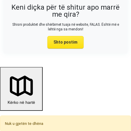
Keni diçka për të shitur apo marrë
me qira?
Shisni produktet dhe shërbimet tuaja në website, FALAS. Është më e
lehtë nga sa mendoni!
Shto postim
Kërko në hartë
Nuk u gjetën te dhëna