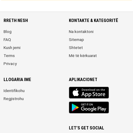
RRETH NESH
KONTAKTE & KATEGORITË
Blog
Na kontaktoni
FAQ
Sitemap
Kush jemi
Shtetet
Terms
Më të kërkuarat
Privacy
LLOGARIA IME
APLIKACIONET
iOS
Identifikohu
app
Regjistrohu
Android
App
LET’S GET SOCIAL