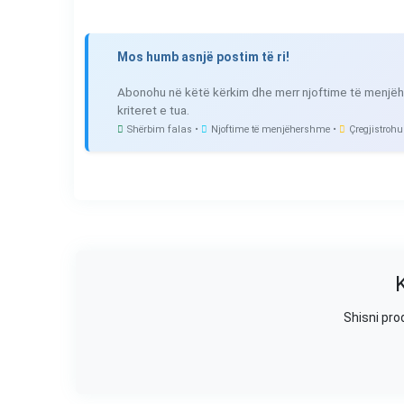
Mos humb asnjë postim të ri!
Abonohu në këtë kërkim dhe merr njoftime të menjëh
kriteret e tua.
Shërbim falas •
Njoftime të menjëhershme •
Çregjistrohu
Shisni pro