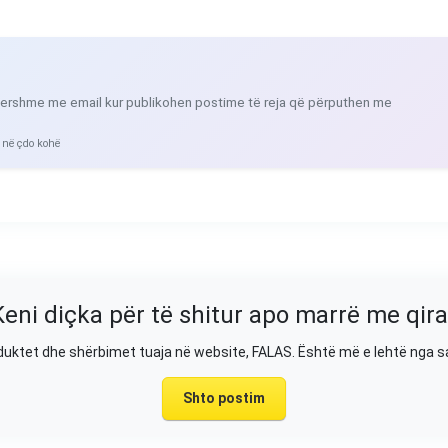
ershme me email kur publikohen postime të reja që përputhen me
 në çdo kohë
Keni diçka për të shitur apo marrë me qira
duktet dhe shërbimet tuaja në website, FALAS. Është më e lehtë nga 
Shto postim