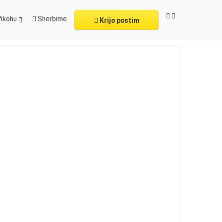
fikohu
Shërbime
Krijo postim