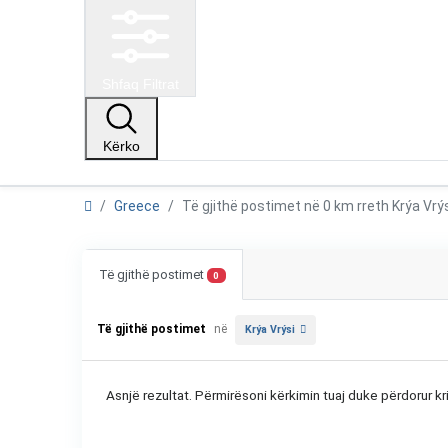
Shfaq Filtrat
Kërko
Greece
Të gjithë postimet në 0 km rreth Krýa Vr
Të gjithë postimet
0
Të gjithë postimet
në
Krýa Vrýsi
Asnjë rezultat. Përmirësoni kërkimin tuaj duke përdorur kri