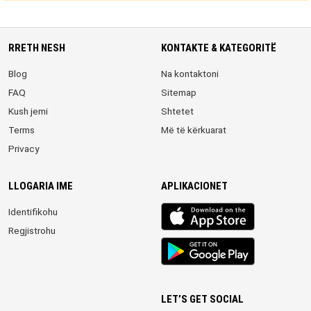
RRETH NESH
KONTAKTE & KATEGORITË
Blog
Na kontaktoni
FAQ
Sitemap
Kush jemi
Shtetet
Terms
Më të kërkuarat
Privacy
LLOGARIA IME
APLIKACIONET
iOS
Identifikohu
app
Regjistrohu
Android
App
LET’S GET SOCIAL