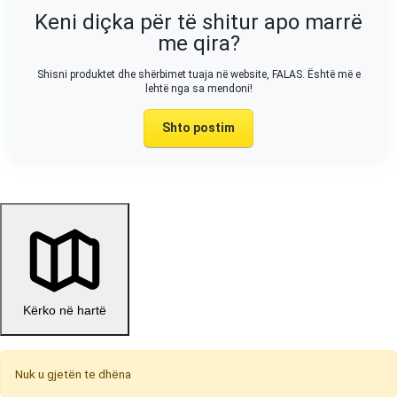
Keni diçka për të shitur apo marrë
me qira?
Shisni produktet dhe shërbimet tuaja në website, FALAS. Është më e
lehtë nga sa mendoni!
Shto postim
Kërko në hartë
Nuk u gjetën te dhëna