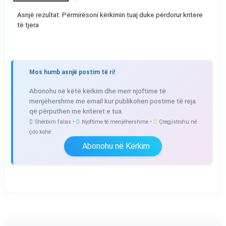
Asnjë rezultat. Përmirësoni kërkimin tuaj duke përdorur kritere
të tjera
Mos humb asnjë postim të ri!
Abonohu në këtë kërkim dhe merr njoftime të
menjëhershme me email kur publikohen postime të reja
që përputhen me kriteret e tua.
Shërbim falas •
Njoftime të menjëhershme •
Çregjistrohu në
çdo kohë
Abonohu në Kërkim