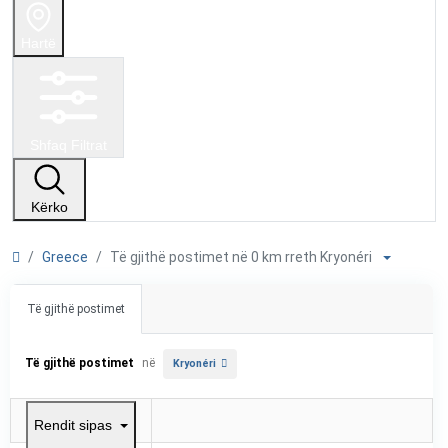
Hartë
Shfaq Filtrat
Kërko
Greece
Të gjithë postimet në 0 km rreth Kryonéri
Të gjithë postimet
Të gjithë postimet
në
Kryonéri
Rendit sipas