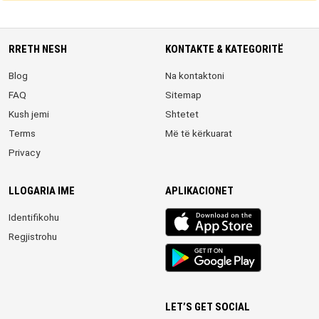
RRETH NESH
KONTAKTE & KATEGORITË
Blog
Na kontaktoni
FAQ
Sitemap
Kush jemi
Shtetet
Terms
Më të kërkuarat
Privacy
LLOGARIA IME
APLIKACIONET
iOS
Identifikohu
app
Regjistrohu
Android
App
LET’S GET SOCIAL