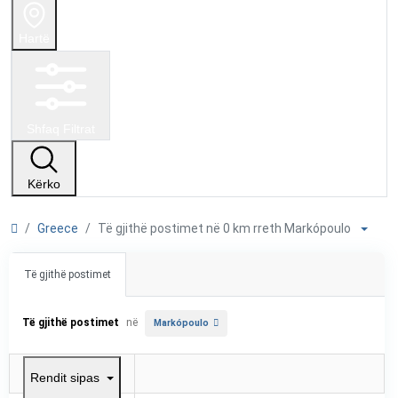
Hartë
Shfaq Filtrat
Kërko
Greece
Të gjithë postimet në 0 km rreth Markópoulo
Të gjithë postimet
Të gjithë postimet
në
Markópoulo
Rendit sipas