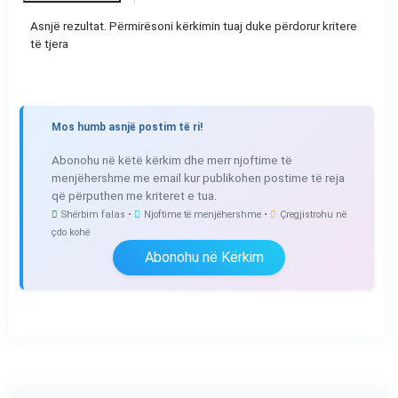
Asnjë rezultat. Përmirësoni kërkimin tuaj duke përdorur kritere
të tjera
Mos humb asnjë postim të ri!
Abonohu në këtë kërkim dhe merr njoftime të
menjëhershme me email kur publikohen postime të reja
që përputhen me kriteret e tua.
Shërbim falas •
Njoftime të menjëhershme •
Çregjistrohu në
çdo kohë
Abonohu në Kërkim