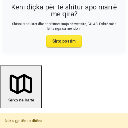
Keni diçka për të shitur apo marrë
me qira?
Shisni produktet dhe shërbimet tuaja në website, FALAS. Është më e
lehtë nga sa mendoni!
Shto postim
Kërko në hartë
Nuk u gjetën te dhëna