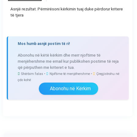
Asnjë rezultat. Përmirësoni kërkimin tuaj duke përdorur kritere
të tjera
Mos humb asnjë postim të ri!
Abonohu në këtë kërkim dhe merr njoftime të
menjëhershme me email kur publikohen postime të reja
që përputhen me kriteret e tua.
Shërbim falas •
Njoftime të menjëhershme •
Çregjistrohu në
çdo kohë
Abonohu në Kërkim