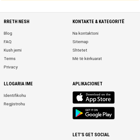
RRETH NESH
KONTAKTE & KATEGORITË
Blog
Na kontaktoni
FAQ
Sitemap
Kush jemi
Shtetet
Terms
Më të kërkuarat
Privacy
LLOGARIA IME
APLIKACIONET
iOS
Identifikohu
app
Regjistrohu
Android
App
LET’S GET SOCIAL