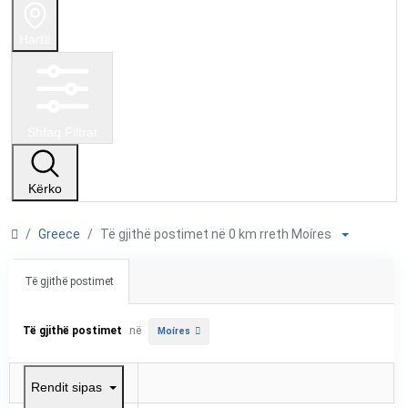
Hartë
Shfaq Filtrat
Kërko
Greece
Të gjithë postimet në 0 km rreth Moíres
Të gjithë postimet
Të gjithë postimet
në
Moíres
Rendit sipas