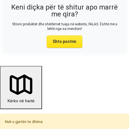
Keni diçka për të shitur apo marrë
me qira?
Shisni produktet dhe shërbimet tuaja në website, FALAS. Është më e
lehtë nga sa mendoni!
Shto postim
Kërko në hartë
Nuk u gjetën te dhëna