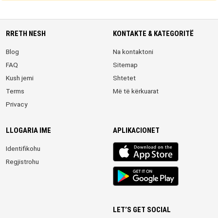
RRETH NESH
KONTAKTE & KATEGORITË
Blog
Na kontaktoni
FAQ
Sitemap
Kush jemi
Shtetet
Terms
Më të kërkuarat
Privacy
LLOGARIA IME
APLIKACIONET
iOS
Identifikohu
app
Regjistrohu
Android
App
LET’S GET SOCIAL