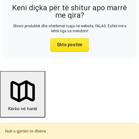
Keni diçka për të shitur apo marrë
me qira?
Shisni produktet dhe shërbimet tuaja në website, FALAS. Është më e
lehtë nga sa mendoni!
Shto postim
Kërko në hartë
Nuk u gjetën te dhëna