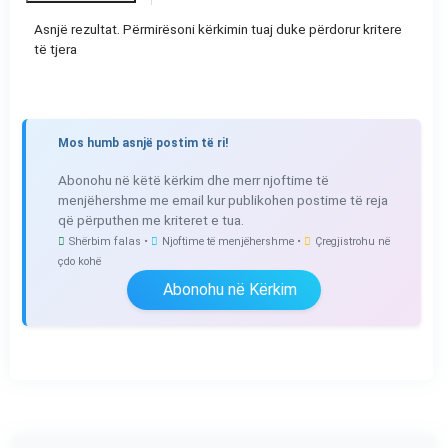
Asnjë rezultat. Përmirësoni kërkimin tuaj duke përdorur kritere
të tjera
Mos humb asnjë postim të ri!
Abonohu në këtë kërkim dhe merr njoftime të
menjëhershme me email kur publikohen postime të reja
që përputhen me kriteret e tua.
Shërbim falas •
Njoftime të menjëhershme •
Çregjistrohu në
çdo kohë
Abonohu në Kërkim