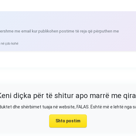
ershme me email kur publikohen postime të reja që përputhen me
 në çdo kohë
Keni diçka për të shitur apo marrë me qira
duktet dhe shërbimet tuaja në website, FALAS. Është më e lehtë nga 
Shto postim