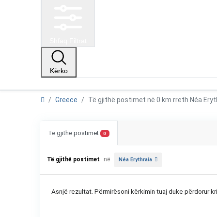
Shfaq Filtrat
Kërko
Greece
Të gjithë postimet në 0 km rreth Néa Ery
Të gjithë postimet
0
Të gjithë postimet
në
Néa Erythraía
Asnjë rezultat. Përmirësoni kërkimin tuaj duke përdorur kri