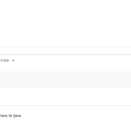
thraía
tere të tjera