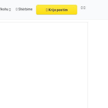
fikohu
Shërbime
Krijo postim