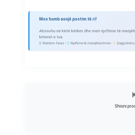
Mos humb asnjë postim të ri!
Abonohu në këtë kërkim dhe merr njoftime të menjëh
kriteret e tua.
Shërbim falas •
Njoftime të menjëhershme •
Çregjistrohu
Shisni pro