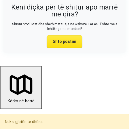
Keni diçka për të shitur apo marrë
me qira?
Shisni produktet dhe shërbimet tuaja në website, FALAS. Është më e
lehtë nga sa mendoni!
Shto postim
Kërko në hartë
Nuk u gjetën te dhëna