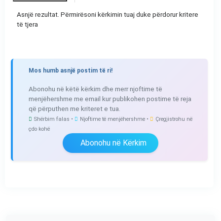
Asnjë rezultat. Përmirësoni kërkimin tuaj duke përdorur kritere
të tjera
Mos humb asnjë postim të ri!
Abonohu në këtë kërkim dhe merr njoftime të
menjëhershme me email kur publikohen postime të reja
që përputhen me kriteret e tua.
Shërbim falas •
Njoftime të menjëhershme •
Çregjistrohu në
çdo kohë
Abonohu në Kërkim