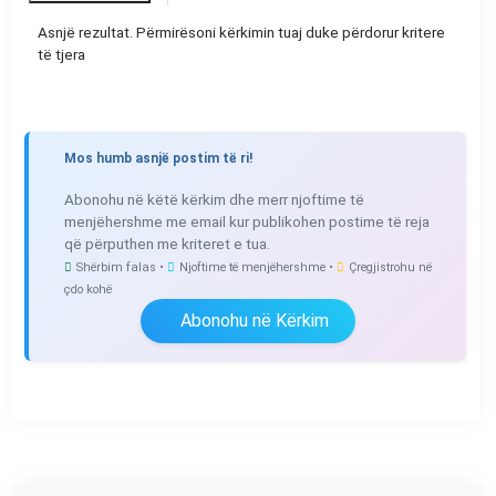
Asnjë rezultat. Përmirësoni kërkimin tuaj duke përdorur kritere
të tjera
Mos humb asnjë postim të ri!
Abonohu në këtë kërkim dhe merr njoftime të
menjëhershme me email kur publikohen postime të reja
që përputhen me kriteret e tua.
Shërbim falas •
Njoftime të menjëhershme •
Çregjistrohu në
çdo kohë
Abonohu në Kërkim