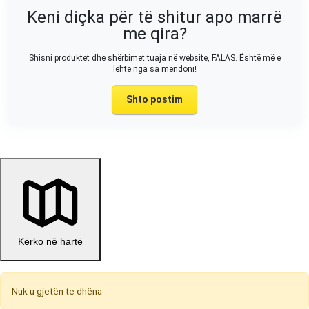
Keni diçka për të shitur apo marrë
me qira?
Shisni produktet dhe shërbimet tuaja në website, FALAS. Është më e
lehtë nga sa mendoni!
Shto postim
Kërko në hartë
Nuk u gjetën te dhëna