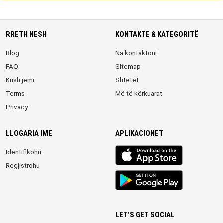
RRETH NESH
KONTAKTE & KATEGORITË
Blog
Na kontaktoni
FAQ
Sitemap
Kush jemi
Shtetet
Terms
Më të kërkuarat
Privacy
LLOGARIA IME
APLIKACIONET
iOS
Identifikohu
app
Regjistrohu
Android
App
LET’S GET SOCIAL