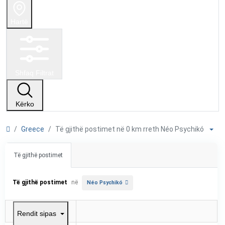
Hartë
Shfaq Filtrat
Kërko
Greece
Të gjithë postimet në 0 km rreth Néo Psychikó
Të gjithë postimet
Të gjithë postimet
në
Néo Psychikó
Rendit sipas