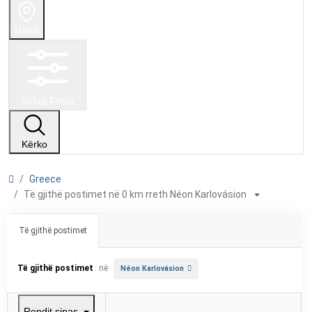
Hartë
Shfaq Filtrat
Kërko
Greece
Të gjithë postimet në 0 km rreth Néon Karlovásion
Të gjithë postimet
Të gjithë postimet
në
Néon Karlovásion
Rendit sipas