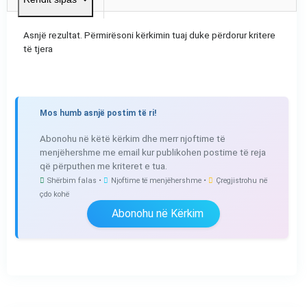
Asnjë rezultat. Përmirësoni kërkimin tuaj duke përdorur kritere
të tjera
Mos humb asnjë postim të ri!
Abonohu në këtë kërkim dhe merr njoftime të
menjëhershme me email kur publikohen postime të reja
që përputhen me kriteret e tua.
Shërbim falas •
Njoftime të menjëhershme •
Çregjistrohu në
çdo kohë
Abonohu në Kërkim