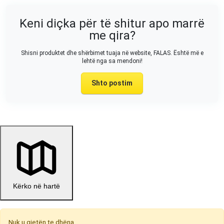
Keni diçka për të shitur apo marrë
me qira?
Shisni produktet dhe shërbimet tuaja në website, FALAS. Është më e
lehtë nga sa mendoni!
Shto postim
Kërko në hartë
Nuk u gjetën te dhëna