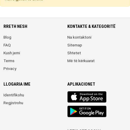
RRETH NESH
KONTAKTE & KATEGORITË
Blog
Na kontaktoni
FAQ
Sitemap
Kush jemi
Shtetet
Terms
Më të kërkuarat
Privacy
LLOGARIA IME
APLIKACIONET
iOS
Identifikohu
app
Regjistrohu
Android
App