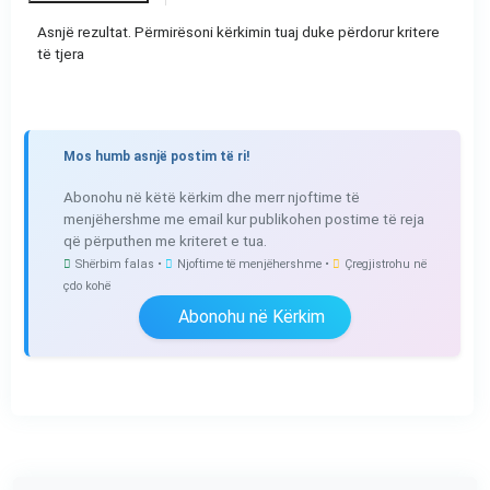
Asnjë rezultat. Përmirësoni kërkimin tuaj duke përdorur kritere
të tjera
Mos humb asnjë postim të ri!
Abonohu në këtë kërkim dhe merr njoftime të
menjëhershme me email kur publikohen postime të reja
që përputhen me kriteret e tua.
Shërbim falas •
Njoftime të menjëhershme •
Çregjistrohu në
çdo kohë
Abonohu në Kërkim