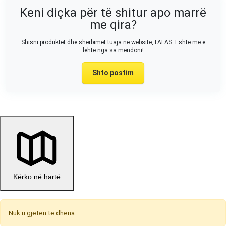
Keni diçka për të shitur apo marrë
me qira?
Shisni produktet dhe shërbimet tuaja në website, FALAS. Është më e
lehtë nga sa mendoni!
Shto postim
Kërko në hartë
Nuk u gjetën te dhëna