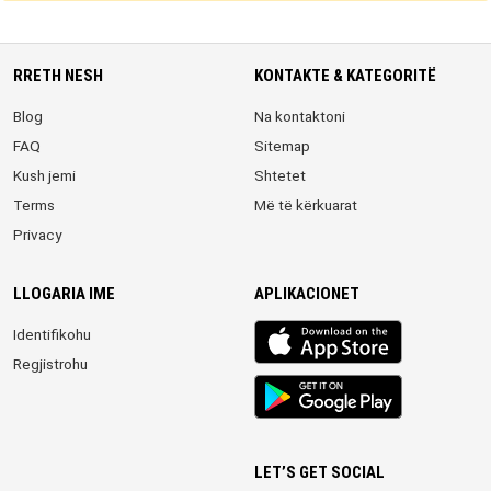
RRETH NESH
KONTAKTE & KATEGORITË
Blog
Na kontaktoni
FAQ
Sitemap
Kush jemi
Shtetet
Terms
Më të kërkuarat
Privacy
LLOGARIA IME
APLIKACIONET
iOS
Identifikohu
app
Regjistrohu
Android
App
LET’S GET SOCIAL