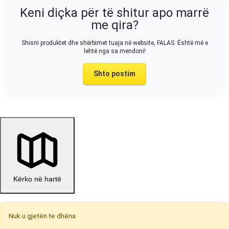
Keni diçka për të shitur apo marrë
me qira?
Shisni produktet dhe shërbimet tuaja në website, FALAS. Është më e
lehtë nga sa mendoni!
Shto postim
Kërko në hartë
Nuk u gjetën te dhëna