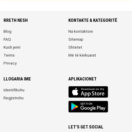
RRETH NESH
KONTAKTE & KATEGORITË
Blog
Na kontaktoni
FAQ
Sitemap
Kush jemi
Shtetet
Terms
Më të kërkuarat
Privacy
LLOGARIA IME
APLIKACIONET
iOS
Identifikohu
app
Regjistrohu
Android
App
LET’S GET SOCIAL