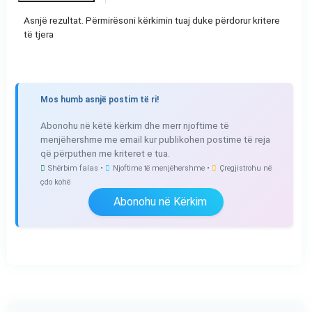
Asnjë rezultat. Përmirësoni kërkimin tuaj duke përdorur kritere
të tjera
Mos humb asnjë postim të ri!
Abonohu në këtë kërkim dhe merr njoftime të
menjëhershme me email kur publikohen postime të reja
që përputhen me kriteret e tua.
Shërbim falas •
Njoftime të menjëhershme •
Çregjistrohu në
çdo kohë
Abonohu në Kërkim