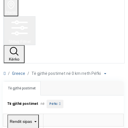
Hartë
Shfaq Filtrat
Kërko
Greece
Të gjithë postimet në 0 km rreth Péfki
Të gjithë postimet
Të gjithë postimet
në
Péfki
Rendit sipas