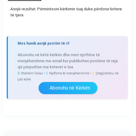
Asnjë rezultat. Përmirësoni kërkimin tuaj duke përdorur kritere
të tjera
Mos humb asnjë postim të ri!
Abonohu në këtë kërkim dhe merr njoftime të
menjëhershme me email kur publikohen postime të reja
që përputhen me kriteret e tua.
Shërbim falas •
Njoftime të menjëhershme •
Çregjistrohu në
çdo kohë
Abonohu në Kërkim