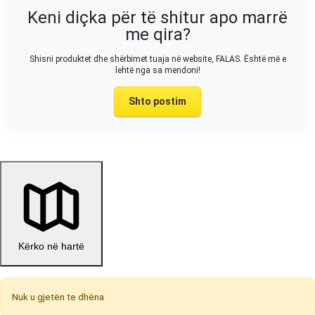
Keni diçka për të shitur apo marrë
me qira?
Shisni produktet dhe shërbimet tuaja në website, FALAS. Është më e
lehtë nga sa mendoni!
Shto postim
Kërko në hartë
Nuk u gjetën te dhëna