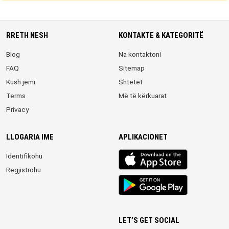
RRETH NESH
KONTAKTE & KATEGORITË
Blog
Na kontaktoni
FAQ
Sitemap
Kush jemi
Shtetet
Terms
Më të kërkuarat
Privacy
LLOGARIA IME
APLIKACIONET
iOS
Identifikohu
app
Regjistrohu
Android
App
LET’S GET SOCIAL