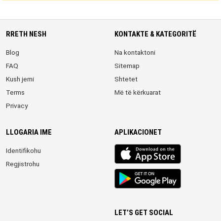
RRETH NESH
KONTAKTE & KATEGORITË
Blog
Na kontaktoni
FAQ
Sitemap
Kush jemi
Shtetet
Terms
Më të kërkuarat
Privacy
LLOGARIA IME
APLIKACIONET
iOS
Identifikohu
app
Regjistrohu
Android
App
LET’S GET SOCIAL