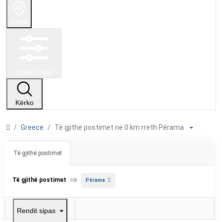
Hartë
Shfaq Filtrat
Kërko
Greece
Të gjithë postimet në 0 km rreth Pérama
Të gjithë postimet
Të gjithë postimet
në
Pérama
Rendit sipas