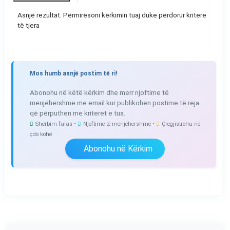
Asnjë rezultat. Përmirësoni kërkimin tuaj duke përdorur kritere
të tjera
Mos humb asnjë postim të ri!
Abonohu në këtë kërkim dhe merr njoftime të
menjëhershme me email kur publikohen postime të reja
që përputhen me kriteret e tua.
Shërbim falas •
Njoftime të menjëhershme •
Çregjistrohu në
çdo kohë
Abonohu në Kërkim