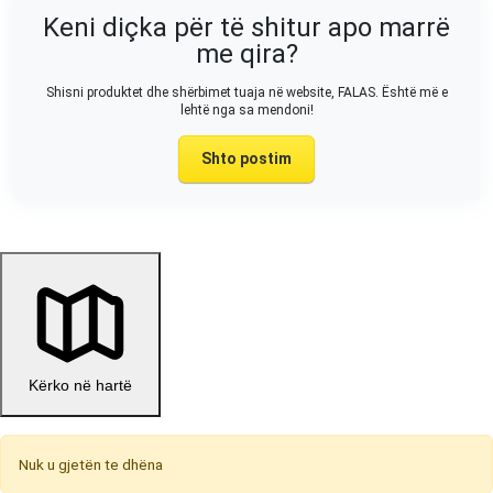
Keni diçka për të shitur apo marrë
me qira?
Shisni produktet dhe shërbimet tuaja në website, FALAS. Është më e
lehtë nga sa mendoni!
Shto postim
Kërko në hartë
Nuk u gjetën te dhëna